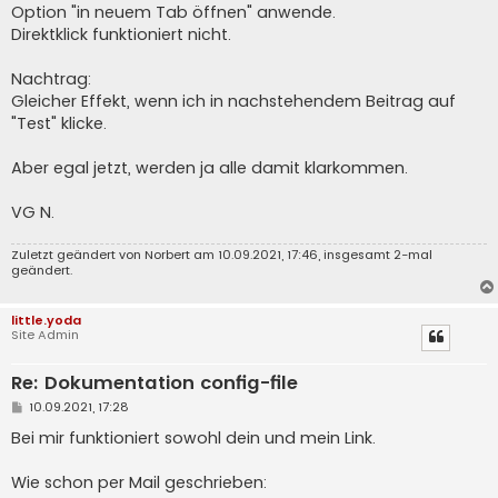
a
Option "in neuem Tab öffnen" anwende.
g
Direktklick funktioniert nicht.
Nachtrag:
Gleicher Effekt, wenn ich in nachstehendem Beitrag auf
"Test" klicke.
Aber egal jetzt, werden ja alle damit klarkommen.
VG N.
Zuletzt geändert von
Norbert
am 10.09.2021, 17:46, insgesamt 2-mal
geändert.
little.yoda
Site Admin
Re: Dokumentation config-file
B
10.09.2021, 17:28
e
i
Bei mir funktioniert sowohl dein und mein Link.
t
r
a
Wie schon per Mail geschrieben:
g