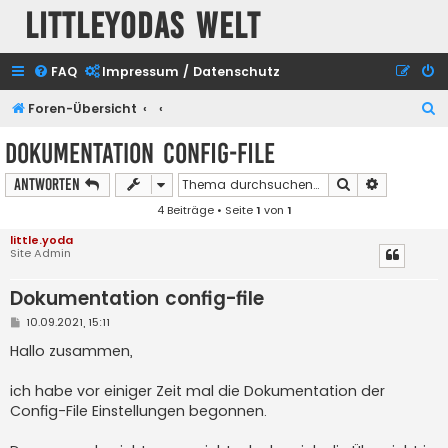
Littleyodas Welt
FAQ
Impressum / Datenschutz
S
Foren-Übersicht
u
Dokumentation config-file
c
Suche
Erweiterte
Antworten
h
4 Beiträge • Seite
1
von
1
e
little.yoda
Site Admin
Dokumentation config-file
B
10.09.2021, 15:11
e
i
Hallo zusammen,
t
r
a
ich habe vor einiger Zeit mal die Dokumentation der
g
Config-File Einstellungen begonnen.