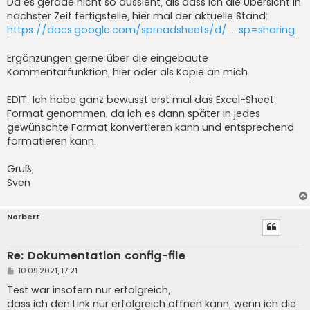
Da es gerade nicht so aussieht, als dass ich die Übersicht in
nächster Zeit fertigstelle, hier mal der aktuelle Stand:
https://docs.google.com/spreadsheets/d/ ... sp=sharing
Ergänzungen gerne über die eingebaute
Kommentarfunktion, hier oder als Kopie an mich.
EDIT: Ich habe ganz bewusst erst mal das Excel-Sheet
Format genommen, da ich es dann später in jedes
gewünschte Format konvertieren kann und entsprechend
formatieren kann.
Gruß,
Sven
Norbert
Re: Dokumentation config-file
B
10.09.2021, 17:21
e
i
Test war insofern nur erfolgreich,
t
dass ich den Link nur erfolgreich öffnen kann, wenn ich die
r