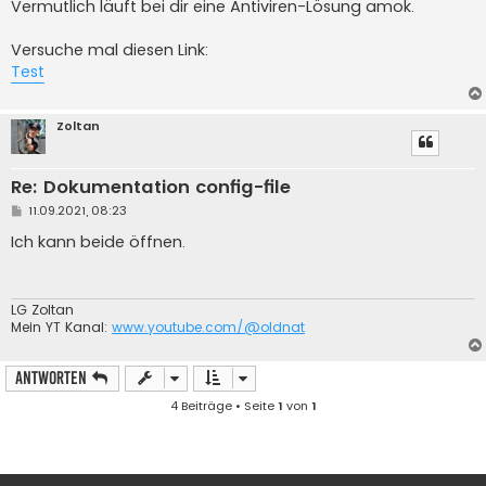
Vermutlich läuft bei dir eine Antiviren-Lösung amok.
Versuche mal diesen Link:
Test
Zoltan
Re: Dokumentation config-file
B
11.09.2021, 08:23
e
i
Ich kann beide öffnen.
t
r
a
g
LG Zoltan
Mein YT Kanal:
www.youtube.com/@oldnat
Antworten
4 Beiträge • Seite
1
von
1