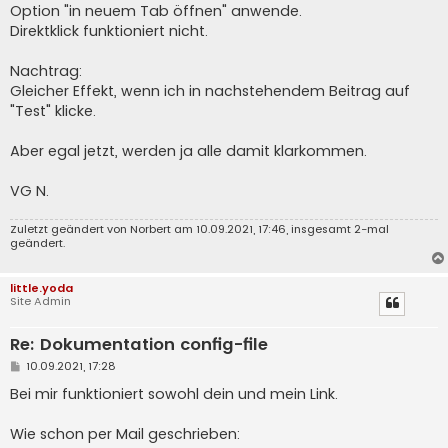
a
Option "in neuem Tab öffnen" anwende.
g
Direktklick funktioniert nicht.
Nachtrag:
Gleicher Effekt, wenn ich in nachstehendem Beitrag auf
"Test" klicke.
Aber egal jetzt, werden ja alle damit klarkommen.
VG N.
Zuletzt geändert von
Norbert
am 10.09.2021, 17:46, insgesamt 2-mal
geändert.
little.yoda
Site Admin
Re: Dokumentation config-file
B
10.09.2021, 17:28
e
i
Bei mir funktioniert sowohl dein und mein Link.
t
r
a
Wie schon per Mail geschrieben:
g