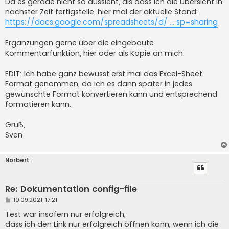
Da es gerade nicht so aussieht, als dass ich die Übersicht in
nächster Zeit fertigstelle, hier mal der aktuelle Stand:
https://docs.google.com/spreadsheets/d/ ... sp=sharing
Ergänzungen gerne über die eingebaute
Kommentarfunktion, hier oder als Kopie an mich.
EDIT: Ich habe ganz bewusst erst mal das Excel-Sheet
Format genommen, da ich es dann später in jedes
gewünschte Format konvertieren kann und entsprechend
formatieren kann.
Gruß,
Sven
Norbert
Re: Dokumentation config-file
B
10.09.2021, 17:21
e
i
Test war insofern nur erfolgreich,
t
dass ich den Link nur erfolgreich öffnen kann, wenn ich die
r