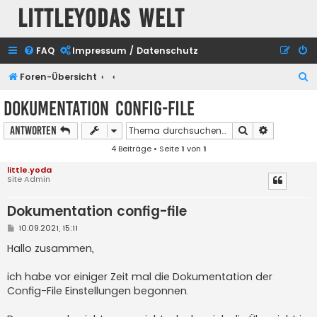
Littleyodas Welt
FAQ
Impressum / Datenschutz
S
Foren-Übersicht
u
Dokumentation config-file
c
Suche
Erweiterte
Antworten
h
4 Beiträge • Seite
1
von
1
e
little.yoda
Site Admin
Dokumentation config-file
B
10.09.2021, 15:11
e
i
Hallo zusammen,
t
r
a
ich habe vor einiger Zeit mal die Dokumentation der
g
Config-File Einstellungen begonnen.