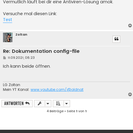
Vermutlich läuft bei dir eine Antiviren-Lösung amok.
Versuche mal diesen Link:
Test
Zoltan
Re: Dokumentation config-file
B
11.09.2021, 08:23
e
i
Ich kann beide öffnen.
t
r
a
g
LG Zoltan
Mein YT Kanal:
www.youtube.com/@oldnat
Antworten
4 Beiträge • Seite
1
von
1