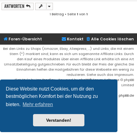
Antworten
1 Beitrag • Seite
1
von
1
Foren-Übersicht
Kontakt
Alle Cookies löschen
Bei den Links zu Shops (Amazon, Ebay, Aliexpress, ...) und Links, die mit einem
Stern (*) markiert sind, kann es sich um sogenannte Affiliate Links. Durch
den Kauf eines Produktes über einen Affiliate Link erhälte ich eine Art
Umsatzbeteiligung gutgeschrieben. Für euch bleibt der Preis der gleiche. Die
Einnahmen helfen die Hostgebühren für diese Webseite ein wenig zu
reduzieren. Siehe auch das Impressum.
Flat Style by
Ian Bradley
• Powered by
phpBB
® Forum Software © phpBB
Limited
Diese Website nutzt Cookies, um dir den
Deutsche Übersetzung durch
phpBB.de
bestmöglichen Komfort bei der Nutzung zu
bieten.
Mehr erfahren
Verstanden!