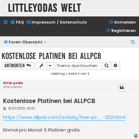
Littleyodas Welt
FAQ
Impressum / Datenschutz
Anmelden
Registrieren
S
Foren-Übersicht
u
Kostenlose Platinen bei ALLPCB
c
Suche
Erweiterte
Antworten
h
1 Beitrag • Seite
1
von
1
e
little.yoda
Site Admin
Kostenlose Platinen bei ALLPCB
B
15.07.2021, 19:01
e
i
https://www.allpcb.com/activity/free-pc ... -2021.html
t
r
a
Einmal pro Monat 5 Platinen gratis.
g