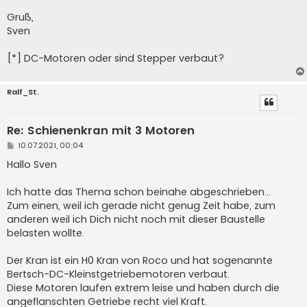
Gruß,
Sven
[*] DC-Motoren oder sind Stepper verbaut?
Ralf_St.
Re: Schienenkran mit 3 Motoren
B
10.07.2021, 00:04
e
i
Hallo Sven
t
r
a
Ich hatte das Thema schon beinahe abgeschrieben...
g
Zum einen, weil ich gerade nicht genug Zeit habe, zum
anderen weil ich Dich nicht noch mit dieser Baustelle
belasten wollte.
Der Kran ist ein H0 Kran von Roco und hat sogenannte
Bertsch-DC-Kleinstgetriebemotoren verbaut.
Diese Motoren laufen extrem leise und haben durch die
angeflanschten Getriebe recht viel Kraft.