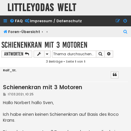
Littleyodas Welt
FAQ
Impressum / Datenschutz
S
Foren-Übersicht
u
Schienenkran mit 3 Motoren
c
Suche
Erweiterte
Antworten
h
3 Beiträge • Seite
1
von
1
e
Ralf_St.
Schienenkran mit 3 Motoren
B
17.03.2021, 10:25
e
i
Hallo Norbert hallo Sven,
t
r
a
Ich habe einen keinen Schienenkran auf Basis des Roco
g
Krans.