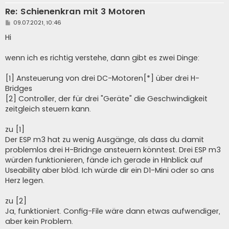
Re: Schienenkran mit 3 Motoren
B
09.07.2021, 10:46
e
i
Hi
t
r
a
wenn ich es richtig verstehe, dann gibt es zwei Dinge:
g
[1] Ansteuerung von drei DC-Motoren[*] über drei H-
Bridges
[2] Controller, der für drei "Geräte" die Geschwindigkeit
zeitgleich steuern kann.
zu [1]
Der ESP m3 hat zu wenig Ausgänge, als dass du damit
problemlos drei H-Bridnge ansteuern könntest. Drei ESP m3
würden funktionieren, fände ich gerade in HInblick auf
Useability aber blöd. Ich würde dir ein D1-Mini oder so ans
Herz legen.
zu [2]
Ja, funktioniert. Config-File wäre dann etwas aufwendiger,
aber kein Problem.