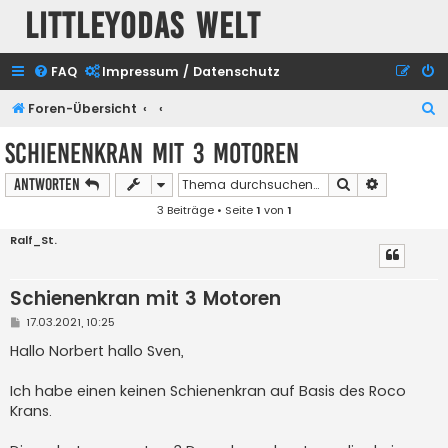
Littleyodas Welt
FAQ
Impressum / Datenschutz
S
Foren-Übersicht
u
Schienenkran mit 3 Motoren
c
Suche
Erweiterte
Antworten
h
3 Beiträge • Seite
1
von
1
e
Ralf_St.
Schienenkran mit 3 Motoren
B
17.03.2021, 10:25
e
i
Hallo Norbert hallo Sven,
t
r
a
Ich habe einen keinen Schienenkran auf Basis des Roco
g
Krans.