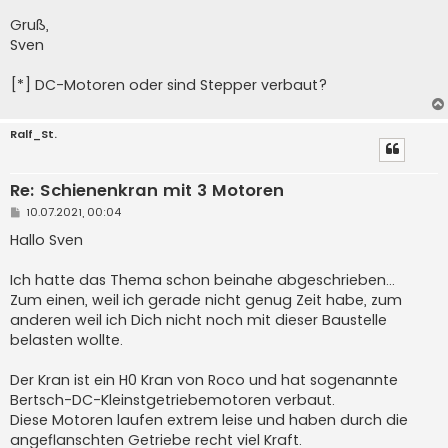
Gruß,
Sven
[*] DC-Motoren oder sind Stepper verbaut?
Ralf_St.
Re: Schienenkran mit 3 Motoren
B
10.07.2021, 00:04
e
i
Hallo Sven
t
r
a
Ich hatte das Thema schon beinahe abgeschrieben...
g
Zum einen, weil ich gerade nicht genug Zeit habe, zum
anderen weil ich Dich nicht noch mit dieser Baustelle
belasten wollte.
Der Kran ist ein H0 Kran von Roco und hat sogenannte
Bertsch-DC-Kleinstgetriebemotoren verbaut.
Diese Motoren laufen extrem leise und haben durch die
angeflanschten Getriebe recht viel Kraft.