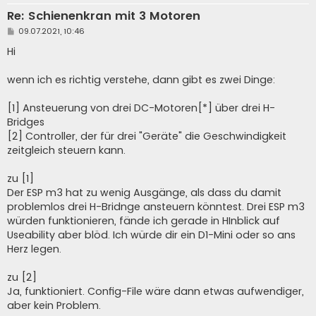
Re: Schienenkran mit 3 Motoren
B
09.07.2021, 10:46
e
i
Hi
t
r
a
wenn ich es richtig verstehe, dann gibt es zwei Dinge:
g
[1] Ansteuerung von drei DC-Motoren[*] über drei H-
Bridges
[2] Controller, der für drei "Geräte" die Geschwindigkeit
zeitgleich steuern kann.
zu [1]
Der ESP m3 hat zu wenig Ausgänge, als dass du damit
problemlos drei H-Bridnge ansteuern könntest. Drei ESP m3
würden funktionieren, fände ich gerade in HInblick auf
Useability aber blöd. Ich würde dir ein D1-Mini oder so ans
Herz legen.
zu [2]
Ja, funktioniert. Config-File wäre dann etwas aufwendiger,
aber kein Problem.