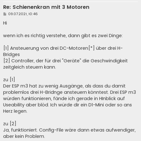
Re: Schienenkran mit 3 Motoren
B
09.07.2021, 10:46
e
i
Hi
t
r
a
wenn ich es richtig verstehe, dann gibt es zwei Dinge:
g
[1] Ansteuerung von drei DC-Motoren[*] über drei H-
Bridges
[2] Controller, der für drei "Geräte" die Geschwindigkeit
zeitgleich steuern kann.
zu [1]
Der ESP m3 hat zu wenig Ausgänge, als dass du damit
problemlos drei H-Bridnge ansteuern könntest. Drei ESP m3
würden funktionieren, fände ich gerade in HInblick auf
Useability aber blöd. Ich würde dir ein D1-Mini oder so ans
Herz legen.
zu [2]
Ja, funktioniert. Config-File wäre dann etwas aufwendiger,
aber kein Problem.