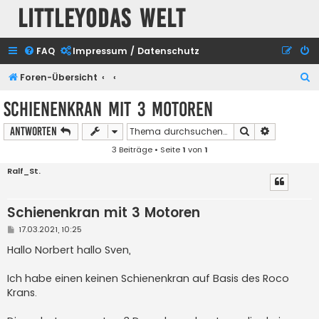
Littleyodas Welt
FAQ
Impressum / Datenschutz
S
Foren-Übersicht
u
Schienenkran mit 3 Motoren
c
Suche
Erweiterte
Antworten
h
3 Beiträge • Seite
1
von
1
e
Ralf_St.
Schienenkran mit 3 Motoren
B
17.03.2021, 10:25
e
i
Hallo Norbert hallo Sven,
t
r
a
Ich habe einen keinen Schienenkran auf Basis des Roco
g
Krans.