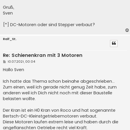
Gruß,
Sven
[*] DC-Motoren oder sind Stepper verbaut?
Ralf_St.
Re: Schienenkran mit 3 Motoren
B
10.07.2021, 00:04
e
i
Hallo Sven
t
r
a
Ich hatte das Thema schon beinahe abgeschrieben...
g
Zum einen, weil ich gerade nicht genug Zeit habe, zum
anderen weil ich Dich nicht noch mit dieser Baustelle
belasten wollte.
Der Kran ist ein H0 Kran von Roco und hat sogenannte
Bertsch-DC-Kleinstgetriebemotoren verbaut.
Diese Motoren laufen extrem leise und haben durch die
angeflanschten Getriebe recht viel Kraft.