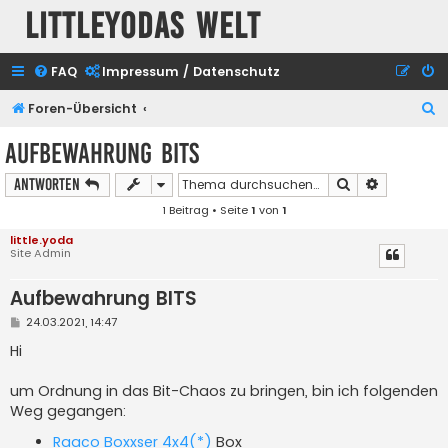
Littleyodas Welt
FAQ
Impressum / Datenschutz
S
Foren-Übersicht
u
Aufbewahrung BITS
c
Suche
Erweiterte
Antworten
h
1 Beitrag • Seite
1
von
1
e
little.yoda
Site Admin
Aufbewahrung BITS
B
24.03.2021, 14:47
e
i
Hi
t
r
a
um Ordnung in das Bit-Chaos zu bringen, bin ich folgenden
g
Weg gegangen:
Raaco Boxxser 4x4(*)
Box