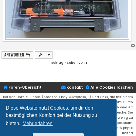
Antworten
1 Beitrag • Seite
1
von
1
Foren-Übersicht
Kontakt
Alle Cookies löschen
Bei den Links zu Shops (Amazon, Ebay, Aliexpress, ...) und Links, die mit einem
Stern (*) markiert sind, kann es sich um sogenannte Affiliate Links. Durch
den Kauf eines Produktes über einen Affiliate Link erhälte ich eine Art
Diese Website nutzt Cookies, um dir den
Umsatzbeteiligung gutgeschrieben. Für euch bleibt der Preis der gleiche. Die
bestmöglichen Komfort bei der Nutzung zu
Einnahmen helfen die Hostgebühren für diese Webseite ein wenig zu
reduzieren. Siehe auch das Impressum.
bieten.
Mehr erfahren
Flat Style by
Ian Bradley
• Powered by
phpBB
® Forum Software © phpBB
Limited