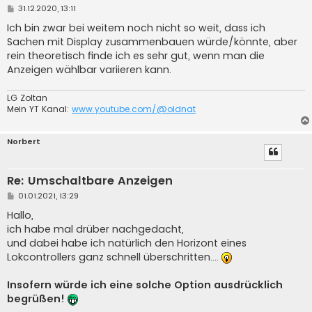
B
31.12.2020, 13:11
e
i
Ich bin zwar bei weitem noch nicht so weit, dass ich
t
Sachen mit Display zusammenbauen würde/könnte, aber
r
a
rein theoretisch finde ich es sehr gut, wenn man die
g
Anzeigen wählbar variieren kann.
LG Zoltan
Mein YT Kanal:
www.youtube.com/@oldnat
Norbert
Re: Umschaltbare Anzeigen
B
01.01.2021, 13:29
e
i
Hallo,
t
ich habe mal drüber nachgedacht,
r
a
und dabei habe ich natürlich den Horizont eines
g
Lokcontrollers ganz schnell überschritten....
Insofern würde ich eine solche Option ausdrücklich
begrüßen!