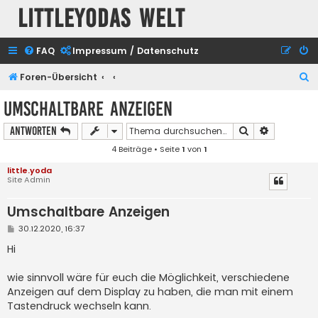
Littleyodas Welt
FAQ
Impressum / Datenschutz
S
Foren-Übersicht
u
Umschaltbare Anzeigen
c
Suche
Erweiterte
Antworten
h
4 Beiträge • Seite
1
von
1
e
little.yoda
Site Admin
Umschaltbare Anzeigen
B
30.12.2020, 16:37
e
i
Hi
t
r
a
wie sinnvoll wäre für euch die Möglichkeit, verschiedene
g
Anzeigen auf dem Display zu haben, die man mit einem
Tastendruck wechseln kann.