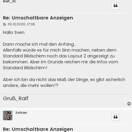
Ralf_St.
Re: Umschaltbare Anzeigen
B
30.12.2020, 17:38
e
i
Hallo Sven
t
r
a
Dann mache ich mal den Anfang...
g
Allenfalls würde es für mich Sinn machen, neben dem
Standard Bildschirm noch das Layout 2 angezeigt zu
bekommen. Aber im Grunde reichen mir die Infos vom
Standard Bildschirm!
Aber ich bin da nicht das Maß der Dinge, es gibt sicherlich
andere, die mehr wollen!?
Gruß, Ralf
Zoltan
Re: Umschaltbare Anzeigen