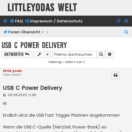
Littleyodas Welt
FAQ
Impressum / Datenschutz
S
Foren-Übersicht
u
USB C Power Delivery
c
Suche
Erweiterte
Antworten
h
1 Beitrag • Seite
1
von
1
e
little.yoda
Site Admin
USB C Power Delivery
B
08.08.2020, 11:38
e
i
Hi
t
r
a
Endlich sind die USB Fast Trigger Platinen angekommen.
g
Wenn die USB.C-Quelle (Netzteil, Power-Bank) es