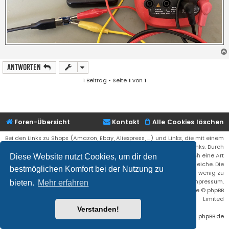
Antworten
1 Beitrag • Seite
1
von
1
Foren-Übersicht
Kontakt
Alle Cookies löschen
Bei den Links zu Shops (Amazon, Ebay, Aliexpress, ...) und Links, die mit einem
Stern (*) markiert sind, kann es sich um sogenannte Affiliate Links. Durch
den Kauf eines Produktes über einen Affiliate Link erhälte ich eine Art
Diese Website nutzt Cookies, um dir den
Umsatzbeteiligung gutgeschrieben. Für euch bleibt der Preis der gleiche. Die
bestmöglichen Komfort bei der Nutzung zu
Einnahmen helfen die Hostgebühren für diese Webseite ein wenig zu
reduzieren. Siehe auch das Impressum.
bieten.
Mehr erfahren
Flat Style by
Ian Bradley
• Powered by
phpBB
® Forum Software © phpBB
Limited
Verstanden!
Deutsche Übersetzung durch
phpBB.de