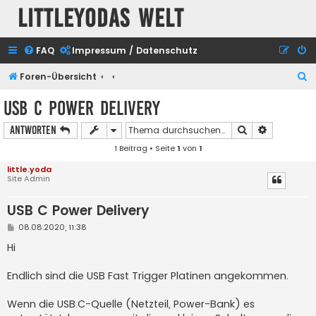
Littleyodas Welt
FAQ
Impressum / Datenschutz
S
Foren-Übersicht
u
USB C Power Delivery
c
Suche
Erweiterte
Antworten
h
1 Beitrag • Seite
1
von
1
e
little.yoda
Site Admin
USB C Power Delivery
B
08.08.2020, 11:38
e
i
Hi
t
r
a
Endlich sind die USB Fast Trigger Platinen angekommen.
g
Wenn die USB.C-Quelle (Netzteil, Power-Bank) es