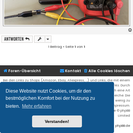
Antworten
1 Beitrag • Seite
1
von
1
Foren-Übersicht
Kontakt
Alle Cookies löschen
Bei den Links zu Shops (Amazon, Ebay, Aliexpress, ...) und Links, die mit einem
Stern (*) markiert sind, kann es sich um sogenannte Affiliate Links. Durch
den Kauf eines Produktes über einen Affiliate Link erhälte ich eine Art
Diese Website nutzt Cookies, um dir den
Umsatzbeteiligung gutgeschrieben. Für euch bleibt der Preis der gleiche. Die
bestmöglichen Komfort bei der Nutzung zu
Einnahmen helfen die Hostgebühren für diese Webseite ein wenig zu
reduzieren. Siehe auch das Impressum.
bieten.
Mehr erfahren
Flat Style by
Ian Bradley
• Powered by
phpBB
® Forum Software © phpBB
Limited
Verstanden!
Deutsche Übersetzung durch
phpBB.de