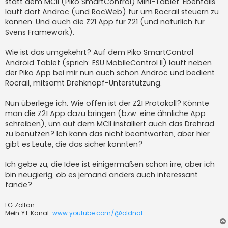
statt dem MCII (Piko SmartControl) Mini-Tablet. Ebenfalls
läuft dort Androc (und RocWeb) für um Rocrail steuern zu
können. Und auch die Z21 App für Z21 (und natürlich für
Svens Framework).
Wie ist das umgekehrt? Auf dem Piko SmartControl
Android Tablet (sprich: ESU MobileControl II) läuft neben
der Piko App bei mir nun auch schon Androc und bedient
Rocrail, mitsamt Drehknopf-Unterstützung.
Nun überlege ich: Wie offen ist der Z21 Protokoll? Könnte
man die Z21 App dazu bringen (bzw. eine ähnliche App
schreiben), um auf dem MCII installiert auch das Drehrad
zu benutzen? Ich kann das nicht beantworten, aber hier
gibt es Leute, die das sicher könnten?
Ich gebe zu, die Idee ist einigermaßen schon irre, aber ich
bin neugierig, ob es jemand anders auch interessant
fände?
LG Zoltan
Mein YT Kanal:
www.youtube.com/@oldnat