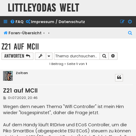
Littleyodas Welt
FAQ
Impressum / Datenschutz
S
Foren-Übersicht
u
Z21 auf MCII
c
Suche
Erweiterte
Antworten
h
1 Beitrag • Seite
1
von
1
e
Zoltan
Z21 auf MCII
B
01.07.2020, 20:46
e
i
Wegen dem neuen Thema "Wifi Controller" ist mein Hirn
t
wieder "losgespinstet", daher die Frage jetzt.
r
a
g
Auf dem Handy läuft RtDrive und ECoS Controller, um die
Piko SmartBox (abgespeckte ESU ECoS) steuern zu können