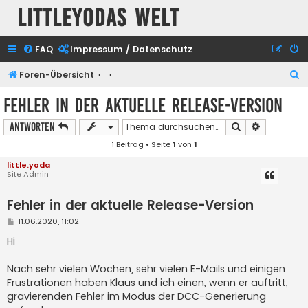
Littleyodas Welt
FAQ
Impressum / Datenschutz
S
Foren-Übersicht
u
Fehler in der aktuelle Release-Version
c
Suche
Erweiterte
Antworten
h
1 Beitrag • Seite
1
von
1
e
little.yoda
Site Admin
Fehler in der aktuelle Release-Version
B
11.06.2020, 11:02
e
i
Hi
t
r
a
Nach sehr vielen Wochen, sehr vielen E-Mails und einigen
g
Frustrationen haben Klaus und ich einen, wenn er auftritt,
gravierenden Fehler im Modus der DCC-Generierung