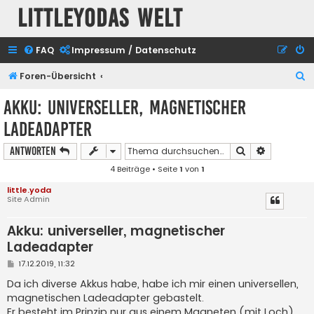
Littleyodas Welt
FAQ
Impressum / Datenschutz
S
Foren-Übersicht
u
Akku: universeller, magnetischer
c
Ladeadapter
h
e
Suche
Erweiterte
Antworten
4 Beiträge • Seite
1
von
1
little.yoda
Site Admin
Akku: universeller, magnetischer
Ladeadapter
B
17.12.2019, 11:32
e
i
Da ich diverse Akkus habe, habe ich mir einen universellen,
t
magnetischen Ladeadapter gebastelt.
r
a
Er besteht im Prinzip nur aus einem Magneten (mit Loch),