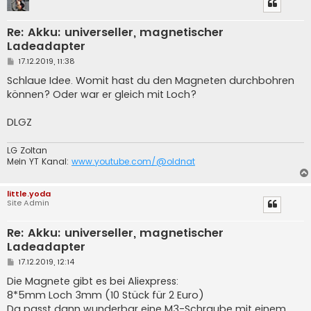
Re: Akku: universeller, magnetischer
Ladeadapter
B
17.12.2019, 11:38
e
i
Schlaue Idee. Womit hast du den Magneten durchbohren
t
können? Oder war er gleich mit Loch?
r
a
g
DLGZ
LG Zoltan
Mein YT Kanal:
www.youtube.com/@oldnat
little.yoda
Site Admin
Re: Akku: universeller, magnetischer
Ladeadapter
B
17.12.2019, 12:14
e
i
Die Magnete gibt es bei Aliexpress:
t
8*5mm Loch 3mm (10 Stück für 2 Euro)
r
a
Da passt dann wunderbar eine M3-Schraube mit einem