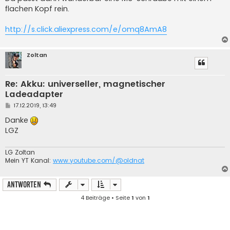
g
flachen Kopf rein.
http://s.click.aliexpress.com/e/omq8AmA8
Zoltan
Re: Akku: universeller, magnetischer
Ladeadapter
B
17.12.2019, 13:49
e
i
Danke
t
LGZ
r
a
g
LG Zoltan
Mein YT Kanal:
www.youtube.com/@oldnat
Antworten
4 Beiträge • Seite
1
von
1