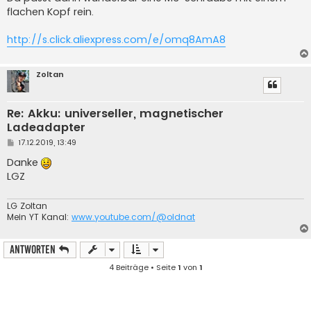
g
flachen Kopf rein.
http://s.click.aliexpress.com/e/omq8AmA8
Zoltan
Re: Akku: universeller, magnetischer
Ladeadapter
B
17.12.2019, 13:49
e
i
Danke
t
LGZ
r
a
g
LG Zoltan
Mein YT Kanal:
www.youtube.com/@oldnat
Antworten
4 Beiträge • Seite
1
von
1