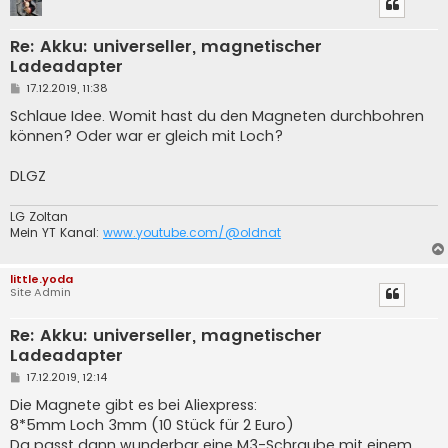
Re: Akku: universeller, magnetischer
Ladeadapter
B
17.12.2019, 11:38
e
i
Schlaue Idee. Womit hast du den Magneten durchbohren
t
können? Oder war er gleich mit Loch?
r
a
g
DLGZ
LG Zoltan
Mein YT Kanal:
www.youtube.com/@oldnat
little.yoda
Site Admin
Re: Akku: universeller, magnetischer
Ladeadapter
B
17.12.2019, 12:14
e
i
Die Magnete gibt es bei Aliexpress:
t
8*5mm Loch 3mm (10 Stück für 2 Euro)
r
a
Da passt dann wunderbar eine M3-Schraube mit einem