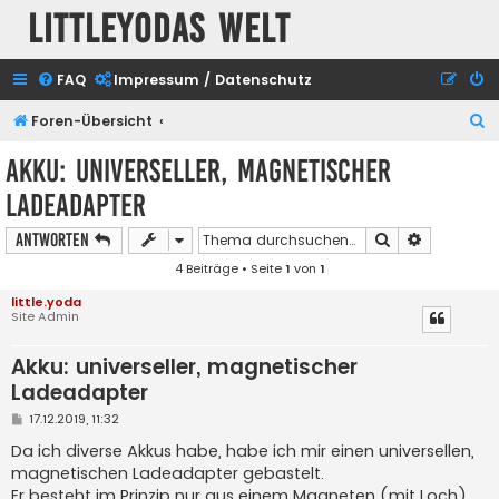
Littleyodas Welt
FAQ
Impressum / Datenschutz
S
Foren-Übersicht
u
Akku: universeller, magnetischer
c
Ladeadapter
h
e
Suche
Erweiterte
Antworten
4 Beiträge • Seite
1
von
1
little.yoda
Site Admin
Akku: universeller, magnetischer
Ladeadapter
B
17.12.2019, 11:32
e
i
Da ich diverse Akkus habe, habe ich mir einen universellen,
t
magnetischen Ladeadapter gebastelt.
r
a
Er besteht im Prinzip nur aus einem Magneten (mit Loch),