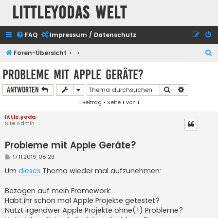
Littleyodas Welt
FAQ
Impressum / Datenschutz
S
Foren-Übersicht
u
Probleme mit Apple Geräte?
c
Suche
Erweiterte
Antworten
h
1 Beitrag • Seite
1
von
1
e
little.yoda
Site Admin
Probleme mit Apple Geräte?
B
17.11.2019, 08:29
e
i
Um
dieses
Thema wieder mal aufzunehmen:
t
r
a
Bezogen auf mein Framework:
g
Habt ihr schon mal Apple Projekte getestet?
Nutzt irgendwer Apple Projekte ohne(!) Probleme?