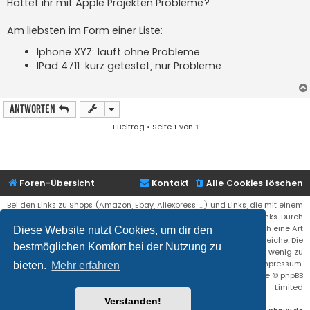
Hattet ihr mit Apple Projekten Probleme?
Am liebsten im Form einer Liste:
Iphone XYZ: läuft ohne Probleme
IPad 4711: kurz getestet, nur Probleme.
Antworten
1 Beitrag • Seite
1
von
1
Foren-Übersicht
Kontakt
Alle Cookies löschen
Bei den Links zu Shops (Amazon, Ebay, Aliexpress, ...) und Links, die mit einem
Stern (*) markiert sind, kann es sich um sogenannte Affiliate Links. Durch
den Kauf eines Produktes über einen Affiliate Link erhälte ich eine Art
Diese Website nutzt Cookies, um dir den
Umsatzbeteiligung gutgeschrieben. Für euch bleibt der Preis der gleiche. Die
bestmöglichen Komfort bei der Nutzung zu
Einnahmen helfen die Hostgebühren für diese Webseite ein wenig zu
reduzieren. Siehe auch das Impressum.
bieten.
Mehr erfahren
Flat Style by
Ian Bradley
• Powered by
phpBB
® Forum Software © phpBB
Limited
Verstanden!