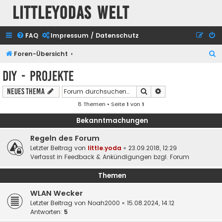
Littleyodas Welt
FAQ
Impressum / Datenschutz
S
Foren-Übersicht
u
DIY - Projekte
c
Suche
Erweiterte Suche
Neues Thema
h
8 Themen • Seite
1
von
1
e
Bekanntmachungen
Regeln des Forum
Letzter Beitrag von
little.yoda
«
23.09.2018, 12:29
Verfasst in
Feedback & Ankündigungen bzgl. Forum
Themen
WLAN Wecker
Letzter Beitrag von
Noah2000
«
15.08.2024, 14:12
Antworten:
5