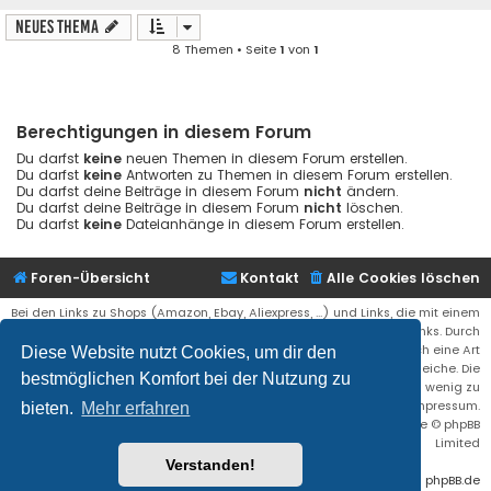
Neues Thema
8 Themen • Seite
1
von
1
Berechtigungen in diesem Forum
Du darfst
keine
neuen Themen in diesem Forum erstellen.
Du darfst
keine
Antworten zu Themen in diesem Forum erstellen.
Du darfst deine Beiträge in diesem Forum
nicht
ändern.
Du darfst deine Beiträge in diesem Forum
nicht
löschen.
Du darfst
keine
Dateianhänge in diesem Forum erstellen.
Foren-Übersicht
Kontakt
Alle Cookies löschen
Bei den Links zu Shops (Amazon, Ebay, Aliexpress, ...) und Links, die mit einem
Stern (*) markiert sind, kann es sich um sogenannte Affiliate Links. Durch
den Kauf eines Produktes über einen Affiliate Link erhälte ich eine Art
Diese Website nutzt Cookies, um dir den
Umsatzbeteiligung gutgeschrieben. Für euch bleibt der Preis der gleiche. Die
bestmöglichen Komfort bei der Nutzung zu
Einnahmen helfen die Hostgebühren für diese Webseite ein wenig zu
reduzieren. Siehe auch das Impressum.
bieten.
Mehr erfahren
Flat Style by
Ian Bradley
• Powered by
phpBB
® Forum Software © phpBB
Limited
Verstanden!
Deutsche Übersetzung durch
phpBB.de