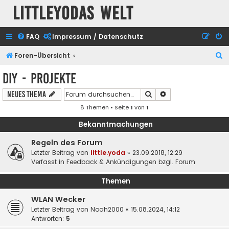
Littleyodas Welt
FAQ
Impressum / Datenschutz
S
Foren-Übersicht
u
DIY - Projekte
c
Suche
Erweiterte Suche
Neues Thema
h
8 Themen • Seite
1
von
1
e
Bekanntmachungen
Regeln des Forum
Letzter Beitrag von
little.yoda
«
23.09.2018, 12:29
Verfasst in
Feedback & Ankündigungen bzgl. Forum
Themen
WLAN Wecker
Letzter Beitrag von
Noah2000
«
15.08.2024, 14:12
Antworten:
5