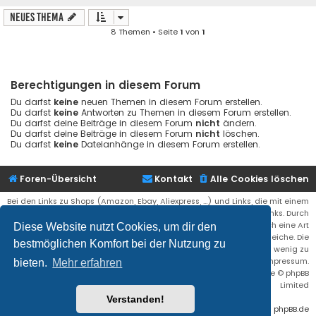
Neues Thema
8 Themen • Seite
1
von
1
Berechtigungen in diesem Forum
Du darfst
keine
neuen Themen in diesem Forum erstellen.
Du darfst
keine
Antworten zu Themen in diesem Forum erstellen.
Du darfst deine Beiträge in diesem Forum
nicht
ändern.
Du darfst deine Beiträge in diesem Forum
nicht
löschen.
Du darfst
keine
Dateianhänge in diesem Forum erstellen.
Foren-Übersicht
Kontakt
Alle Cookies löschen
Bei den Links zu Shops (Amazon, Ebay, Aliexpress, ...) und Links, die mit einem
Stern (*) markiert sind, kann es sich um sogenannte Affiliate Links. Durch
den Kauf eines Produktes über einen Affiliate Link erhälte ich eine Art
Diese Website nutzt Cookies, um dir den
Umsatzbeteiligung gutgeschrieben. Für euch bleibt der Preis der gleiche. Die
bestmöglichen Komfort bei der Nutzung zu
Einnahmen helfen die Hostgebühren für diese Webseite ein wenig zu
reduzieren. Siehe auch das Impressum.
bieten.
Mehr erfahren
Flat Style by
Ian Bradley
• Powered by
phpBB
® Forum Software © phpBB
Limited
Verstanden!
Deutsche Übersetzung durch
phpBB.de