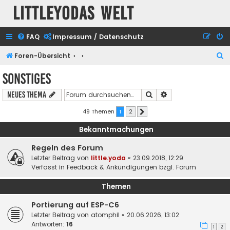
Littleyodas Welt
FAQ
Impressum / Datenschutz
S
Foren-Übersicht
u
Sonstiges
c
Suche
Erweiterte Suche
Neues Thema
h
e
49 Themen
1
2
Nächste
Bekanntmachungen
Regeln des Forum
Letzter Beitrag von
little.yoda
«
23.09.2018, 12:29
Verfasst in
Feedback & Ankündigungen bzgl. Forum
Themen
Portierung auf ESP-C6
Letzter Beitrag von
atomphil
«
20.06.2026, 13:02
Antworten:
16
1
2