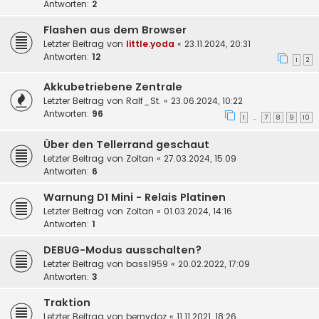
Antworten:
2
Flashen aus dem Browser
Letzter Beitrag von
little.yoda
«
23.11.2024, 20:31
Antworten:
12
1
2
Akkubetriebene Zentrale
Letzter Beitrag von
Ralf_St.
«
23.06.2024, 10:22
Antworten:
96
1
7
8
9
10
…
Über den Tellerrand geschaut
Letzter Beitrag von
Zoltan
«
27.03.2024, 15:09
Antworten:
6
Warnung D1 Mini - Relais Platinen
Letzter Beitrag von
Zoltan
«
01.03.2024, 14:16
Antworten:
1
DEBUG-Modus ausschalten?
Letzter Beitrag von
bass1959
«
20.02.2022, 17:09
Antworten:
3
Traktion
Letzter Beitrag von
bernydoz
«
11.11.2021, 18:26