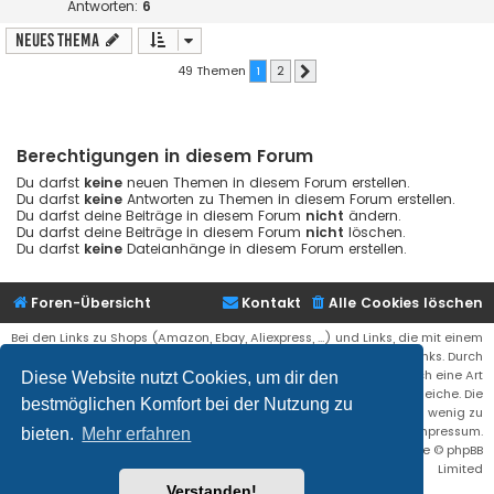
Antworten:
6
Neues Thema
49 Themen
1
2
Nächste
Berechtigungen in diesem Forum
Du darfst
keine
neuen Themen in diesem Forum erstellen.
Du darfst
keine
Antworten zu Themen in diesem Forum erstellen.
Du darfst deine Beiträge in diesem Forum
nicht
ändern.
Du darfst deine Beiträge in diesem Forum
nicht
löschen.
Du darfst
keine
Dateianhänge in diesem Forum erstellen.
Foren-Übersicht
Kontakt
Alle Cookies löschen
Bei den Links zu Shops (Amazon, Ebay, Aliexpress, ...) und Links, die mit einem
Stern (*) markiert sind, kann es sich um sogenannte Affiliate Links. Durch
den Kauf eines Produktes über einen Affiliate Link erhälte ich eine Art
Diese Website nutzt Cookies, um dir den
Umsatzbeteiligung gutgeschrieben. Für euch bleibt der Preis der gleiche. Die
bestmöglichen Komfort bei der Nutzung zu
Einnahmen helfen die Hostgebühren für diese Webseite ein wenig zu
reduzieren. Siehe auch das Impressum.
bieten.
Mehr erfahren
Flat Style by
Ian Bradley
• Powered by
phpBB
® Forum Software © phpBB
Limited
Verstanden!