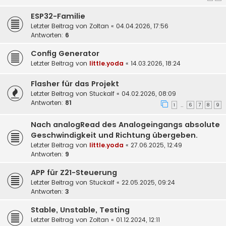
ESP32-Familie
Letzter Beitrag von
Zoltan
«
04.04.2026, 17:56
Antworten:
6
Config Generator
Letzter Beitrag von
little.yoda
«
14.03.2026, 18:24
Flasher für das Projekt
Letzter Beitrag von
Stuckalf
«
04.02.2026, 08:09
Antworten:
81
1
6
7
8
9
…
Nach analogRead des Analogeingangs absolute
Geschwindigkeit und Richtung übergeben.
Letzter Beitrag von
little.yoda
«
27.06.2025, 12:49
Antworten:
9
APP für Z21-Steuerung
Letzter Beitrag von
Stuckalf
«
22.05.2025, 09:24
Antworten:
3
Stable, Unstable, Testing
Letzter Beitrag von
Zoltan
«
01.12.2024, 12:11