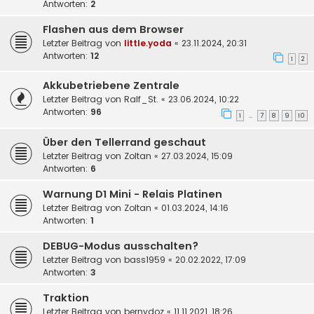
Antworten:
2
Flashen aus dem Browser
Letzter Beitrag von
little.yoda
«
23.11.2024, 20:31
Antworten:
12
1
2
Akkubetriebene Zentrale
Letzter Beitrag von
Ralf_St.
«
23.06.2024, 10:22
Antworten:
96
1
7
8
9
10
…
Über den Tellerrand geschaut
Letzter Beitrag von
Zoltan
«
27.03.2024, 15:09
Antworten:
6
Warnung D1 Mini - Relais Platinen
Letzter Beitrag von
Zoltan
«
01.03.2024, 14:16
Antworten:
1
DEBUG-Modus ausschalten?
Letzter Beitrag von
bass1959
«
20.02.2022, 17:09
Antworten:
3
Traktion
Letzter Beitrag von
bernydoz
«
11.11.2021, 18:26