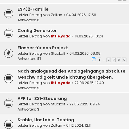
ESP32-Familie
Letzter Beitrag von
Zoltan
«
04.04.2026, 17:56
Antworten:
6
Config Generator
Letzter Beitrag von
little.yoda
«
14.03.2026, 18:24
Flasher für das Projekt
Letzter Beitrag von
Stuckalf
«
04.02.2026, 08:09
Antworten:
81
1
6
7
8
9
…
Nach analogRead des Analogeingangs absolute
Geschwindigkeit und Richtung übergeben.
Letzter Beitrag von
little.yoda
«
27.06.2025, 12:49
Antworten:
9
APP für Z21-Steuerung
Letzter Beitrag von
Stuckalf
«
22.05.2025, 09:24
Antworten:
3
Stable, Unstable, Testing
Letzter Beitrag von
Zoltan
«
01.12.2024, 12:11