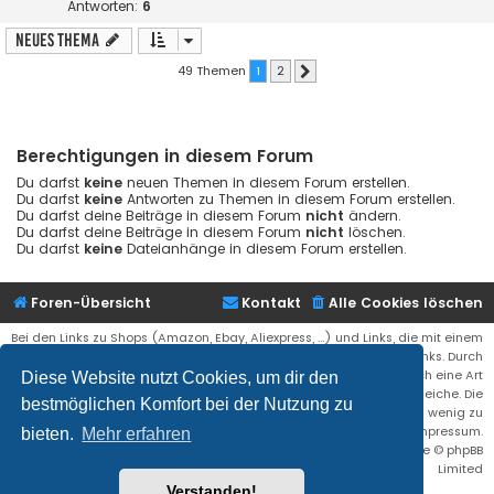
Antworten:
6
Neues Thema
49 Themen
1
2
Nächste
Berechtigungen in diesem Forum
Du darfst
keine
neuen Themen in diesem Forum erstellen.
Du darfst
keine
Antworten zu Themen in diesem Forum erstellen.
Du darfst deine Beiträge in diesem Forum
nicht
ändern.
Du darfst deine Beiträge in diesem Forum
nicht
löschen.
Du darfst
keine
Dateianhänge in diesem Forum erstellen.
Foren-Übersicht
Kontakt
Alle Cookies löschen
Bei den Links zu Shops (Amazon, Ebay, Aliexpress, ...) und Links, die mit einem
Stern (*) markiert sind, kann es sich um sogenannte Affiliate Links. Durch
den Kauf eines Produktes über einen Affiliate Link erhälte ich eine Art
Diese Website nutzt Cookies, um dir den
Umsatzbeteiligung gutgeschrieben. Für euch bleibt der Preis der gleiche. Die
bestmöglichen Komfort bei der Nutzung zu
Einnahmen helfen die Hostgebühren für diese Webseite ein wenig zu
reduzieren. Siehe auch das Impressum.
bieten.
Mehr erfahren
Flat Style by
Ian Bradley
• Powered by
phpBB
® Forum Software © phpBB
Limited
Verstanden!