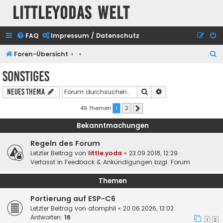
Littleyodas Welt
FAQ
Impressum / Datenschutz
S
Foren-Übersicht
u
Sonstiges
c
Suche
Erweiterte Suche
Neues Thema
h
e
49 Themen
1
2
Nächste
Bekanntmachungen
Regeln des Forum
Letzter Beitrag von
little.yoda
«
23.09.2018, 12:29
Verfasst in
Feedback & Ankündigungen bzgl. Forum
Themen
Portierung auf ESP-C6
Letzter Beitrag von
atomphil
«
20.06.2026, 13:02
Antworten:
16
1
2