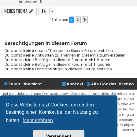
Antworten:
6
Neues Thema
49 Themen
1
2
Nächste
Berechtigungen in diesem Forum
Du darfst
keine
neuen Themen in diesem Forum erstellen.
Du darfst
keine
Antworten zu Themen in diesem Forum erstellen.
Du darfst deine Beiträge in diesem Forum
nicht
ändern.
Du darfst deine Beiträge in diesem Forum
nicht
löschen.
Du darfst
keine
Dateianhänge in diesem Forum erstellen.
Foren-Übersicht
Kontakt
Alle Cookies löschen
Bei den Links zu Shops (Amazon, Ebay, Aliexpress, ...) und Links, die mit einem
Stern (*) markiert sind, kann es sich um sogenannte Affiliate Links. Durch
den Kauf eines Produktes über einen Affiliate Link erhälte ich eine Art
Diese Website nutzt Cookies, um dir den
Umsatzbeteiligung gutgeschrieben. Für euch bleibt der Preis der gleiche. Die
bestmöglichen Komfort bei der Nutzung zu
Einnahmen helfen die Hostgebühren für diese Webseite ein wenig zu
reduzieren. Siehe auch das Impressum.
bieten.
Mehr erfahren
Flat Style by
Ian Bradley
• Powered by
phpBB
® Forum Software © phpBB
Limited
Verstanden!