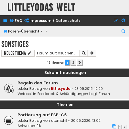
Littleyodas Welt
FAQ
Impressum / Datenschutz
S
Foren-Übersicht
u
Sonstiges
c
Suche
Erweiterte Suche
Neues Thema
h
e
49 Themen
1
2
Nächste
Bekanntmachungen
Regeln des Forum
Letzter Beitrag von
little.yoda
«
23.09.2018, 12:29
Verfasst in
Feedback & Ankündigungen bzgl. Forum
Themen
Portierung auf ESP-C6
Letzter Beitrag von
atomphil
«
20.06.2026, 13:02
Antworten:
16
1
2