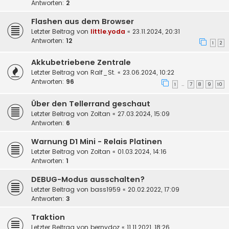
Antworten:
2
Flashen aus dem Browser
Letzter Beitrag von
little.yoda
«
23.11.2024, 20:31
Antworten:
12
1
2
Akkubetriebene Zentrale
Letzter Beitrag von
Ralf_St.
«
23.06.2024, 10:22
Antworten:
96
1
7
8
9
10
…
Über den Tellerrand geschaut
Letzter Beitrag von
Zoltan
«
27.03.2024, 15:09
Antworten:
6
Warnung D1 Mini - Relais Platinen
Letzter Beitrag von
Zoltan
«
01.03.2024, 14:16
Antworten:
1
DEBUG-Modus ausschalten?
Letzter Beitrag von
bass1959
«
20.02.2022, 17:09
Antworten:
3
Traktion
Letzter Beitrag von
bernydoz
«
11.11.2021, 18:26