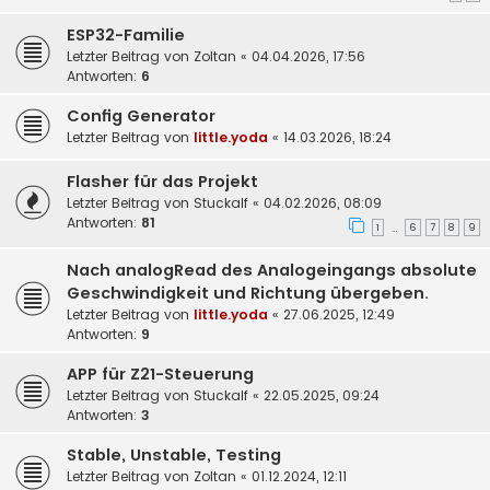
ESP32-Familie
Letzter Beitrag von
Zoltan
«
04.04.2026, 17:56
Antworten:
6
Config Generator
Letzter Beitrag von
little.yoda
«
14.03.2026, 18:24
Flasher für das Projekt
Letzter Beitrag von
Stuckalf
«
04.02.2026, 08:09
Antworten:
81
1
6
7
8
9
…
Nach analogRead des Analogeingangs absolute
Geschwindigkeit und Richtung übergeben.
Letzter Beitrag von
little.yoda
«
27.06.2025, 12:49
Antworten:
9
APP für Z21-Steuerung
Letzter Beitrag von
Stuckalf
«
22.05.2025, 09:24
Antworten:
3
Stable, Unstable, Testing
Letzter Beitrag von
Zoltan
«
01.12.2024, 12:11