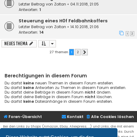
Letzter Beitrag von
Zoltan
«
04.11.2018, 21:05
Antworten:
1
Steuerung eines H0f Feldbahnkoffers
Letzter Beitrag von
Zoltan
«
14.10.2018, 21:06
Antworten:
14
1
2
Neues Thema
27 Themen
1
2
Nächste
Berechtigungen in diesem Forum
Du darfst
keine
neuen Themen in diesem Forum erstellen.
Du darfst
keine
Antworten zu Themen in diesem Forum erstellen.
Du darfst deine Beiträge in diesem Forum
nicht
ändern.
Du darfst deine Beiträge in diesem Forum
nicht
löschen.
Du darfst
keine
Dateianhänge in diesem Forum erstellen.
Foren-Übersicht
Kontakt
Alle Cookies löschen
Bei den Links zu Shops (Amazon, Ebay, Aliexpress, ...) und Links, die mit einem
Stern (*) markiert sind, kann es sich um sogenannte Affiliate Links. Durch
den Kauf eines Produktes über einen Affiliate Link erhälte ich eine Art