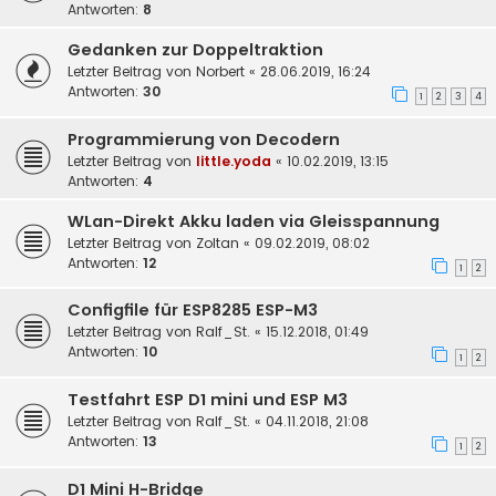
Antworten:
8
Gedanken zur Doppeltraktion
Letzter Beitrag von
Norbert
«
28.06.2019, 16:24
Antworten:
30
1
2
3
4
Programmierung von Decodern
Letzter Beitrag von
little.yoda
«
10.02.2019, 13:15
Antworten:
4
WLan-Direkt Akku laden via Gleisspannung
Letzter Beitrag von
Zoltan
«
09.02.2019, 08:02
Antworten:
12
1
2
Configfile für ESP8285 ESP-M3
Letzter Beitrag von
Ralf_St.
«
15.12.2018, 01:49
Antworten:
10
1
2
Testfahrt ESP D1 mini und ESP M3
Letzter Beitrag von
Ralf_St.
«
04.11.2018, 21:08
Antworten:
13
1
2
D1 Mini H-Bridge