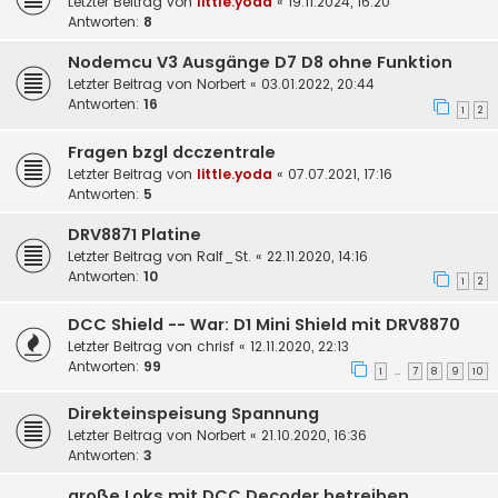
Letzter Beitrag von
little.yoda
«
19.11.2024, 16:20
Antworten:
8
Nodemcu V3 Ausgänge D7 D8 ohne Funktion
Letzter Beitrag von
Norbert
«
03.01.2022, 20:44
Antworten:
16
1
2
Fragen bzgl dcczentrale
Letzter Beitrag von
little.yoda
«
07.07.2021, 17:16
Antworten:
5
DRV8871 Platine
Letzter Beitrag von
Ralf_St.
«
22.11.2020, 14:16
Antworten:
10
1
2
DCC Shield -- War: D1 Mini Shield mit DRV8870
Letzter Beitrag von
chrisf
«
12.11.2020, 22:13
Antworten:
99
1
7
8
9
10
…
Direkteinspeisung Spannung
Letzter Beitrag von
Norbert
«
21.10.2020, 16:36
Antworten:
3
große Loks mit DCC Decoder betreiben