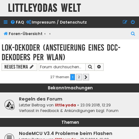
Littleyodas Welt
FAQ
Impressum / Datenschutz
S
Foren-Übersicht
u
Lok-Dekoder (Ansteuerung eines DCC-
c
Dekoders per WLAN)
h
e
Suche
Erweiterte Suche
Neues Thema
27 Themen
1
2
Nächste
Bekanntmachungen
Regeln des Forum
Letzter Beitrag von
little.yoda
«
23.09.2018, 12:29
Verfasst in
Feedback & Ankündigungen bzgl. Forum
Themen
NodeMCU V3.4 Probleme beim Flashen