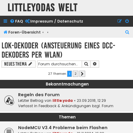
Littleyodas Welt
FAQ
Impressum / Datenschutz
S
Foren-Übersicht
u
Lok-Dekoder (Ansteuerung eines DCC-
c
Dekoders per WLAN)
h
e
Suche
Erweiterte Suche
Neues Thema
27 Themen
1
2
Nächste
Bekanntmachungen
Regeln des Forum
Letzter Beitrag von
little.yoda
«
23.09.2018, 12:29
Verfasst in
Feedback & Ankündigungen bzgl. Forum
Themen
NodeMCU V3.4 Probleme beim Flashen