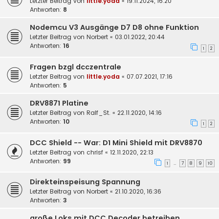
Letzter Beitrag von
little.yoda
«
19.11.2024, 16:20
Antworten:
8
Nodemcu V3 Ausgänge D7 D8 ohne Funktion
Letzter Beitrag von
Norbert
«
03.01.2022, 20:44
Antworten:
16
1
2
Fragen bzgl dcczentrale
Letzter Beitrag von
little.yoda
«
07.07.2021, 17:16
Antworten:
5
DRV8871 Platine
Letzter Beitrag von
Ralf_St.
«
22.11.2020, 14:16
Antworten:
10
1
2
DCC Shield -- War: D1 Mini Shield mit DRV8870
Letzter Beitrag von
chrisf
«
12.11.2020, 22:13
Antworten:
99
1
7
8
9
10
…
Direkteinspeisung Spannung
Letzter Beitrag von
Norbert
«
21.10.2020, 16:36
Antworten:
3
große Loks mit DCC Decoder betreiben