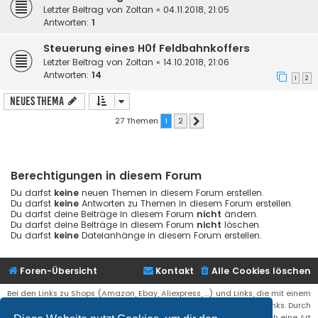
Letzter Beitrag von
Zoltan
«
04.11.2018, 21:05
Antworten:
1
Steuerung eines H0f Feldbahnkoffers
Letzter Beitrag von
Zoltan
«
14.10.2018, 21:06
Antworten:
14
1
2
Neues Thema
27 Themen
1
2
Nächste
Berechtigungen in diesem Forum
Du darfst
keine
neuen Themen in diesem Forum erstellen.
Du darfst
keine
Antworten zu Themen in diesem Forum erstellen.
Du darfst deine Beiträge in diesem Forum
nicht
ändern.
Du darfst deine Beiträge in diesem Forum
nicht
löschen.
Du darfst
keine
Dateianhänge in diesem Forum erstellen.
Foren-Übersicht
Kontakt
Alle Cookies löschen
Bei den Links zu Shops (Amazon, Ebay, Aliexpress, ...) und Links, die mit einem
Stern (*) markiert sind, kann es sich um sogenannte Affiliate Links. Durch
den Kauf eines Produktes über einen Affiliate Link erhälte ich eine Art