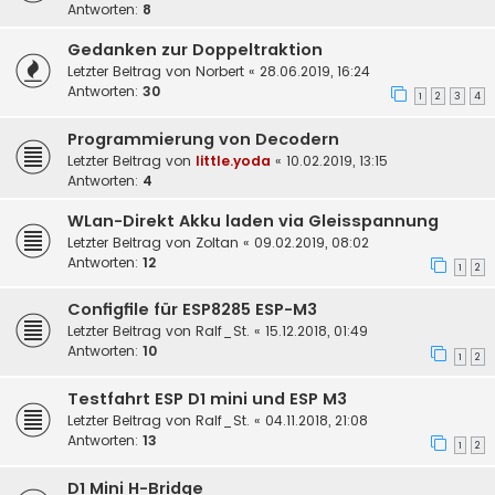
Antworten:
8
Gedanken zur Doppeltraktion
Letzter Beitrag von
Norbert
«
28.06.2019, 16:24
Antworten:
30
1
2
3
4
Programmierung von Decodern
Letzter Beitrag von
little.yoda
«
10.02.2019, 13:15
Antworten:
4
WLan-Direkt Akku laden via Gleisspannung
Letzter Beitrag von
Zoltan
«
09.02.2019, 08:02
Antworten:
12
1
2
Configfile für ESP8285 ESP-M3
Letzter Beitrag von
Ralf_St.
«
15.12.2018, 01:49
Antworten:
10
1
2
Testfahrt ESP D1 mini und ESP M3
Letzter Beitrag von
Ralf_St.
«
04.11.2018, 21:08
Antworten:
13
1
2
D1 Mini H-Bridge