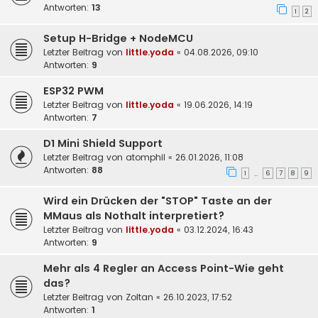
Antworten:
13
1
2
Setup H-Bridge + NodeMCU
Letzter Beitrag von
little.yoda
«
04.08.2026, 09:10
Antworten:
9
ESP32 PWM
Letzter Beitrag von
little.yoda
«
19.06.2026, 14:19
Antworten:
7
D1 Mini Shield Support
Letzter Beitrag von
atomphil
«
26.01.2026, 11:08
Antworten:
88
1
6
7
8
9
…
Wird ein Drücken der "STOP" Taste an der
MMaus als Nothalt interpretiert?
Letzter Beitrag von
little.yoda
«
03.12.2024, 16:43
Antworten:
9
Mehr als 4 Regler an Access Point-Wie geht
das?
Letzter Beitrag von
Zoltan
«
26.10.2023, 17:52
Antworten:
1