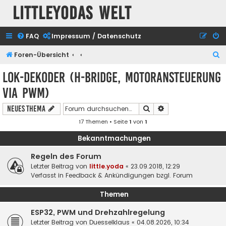
Littleyodas Welt
FAQ
Impressum / Datenschutz
S
Foren-Übersicht
u
Lok-Dekoder (H-Bridge, Motoransteuerung
c
via PWM)
h
e
Suche
Erweiterte Suche
Neues Thema
17 Themen • Seite
1
von
1
Bekanntmachungen
Regeln des Forum
Letzter Beitrag von
little.yoda
«
23.09.2018, 12:29
Verfasst in
Feedback & Ankündigungen bzgl. Forum
Themen
ESP32, PWM und Drehzahlregelung
Letzter Beitrag von
Duesselklaus
«
04.08.2026, 10:34