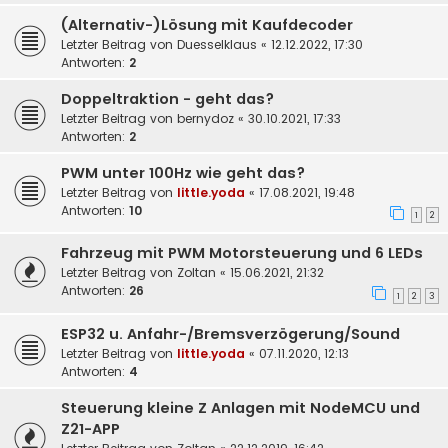
(Alternativ-)Lösung mit Kaufdecoder
Letzter Beitrag von
Duesselklaus
«
12.12.2022, 17:30
Antworten:
2
Doppeltraktion - geht das?
Letzter Beitrag von
bernydoz
«
30.10.2021, 17:33
Antworten:
2
PWM unter 100Hz wie geht das?
Letzter Beitrag von
little.yoda
«
17.08.2021, 19:48
Antworten:
10
1
2
Fahrzeug mit PWM Motorsteuerung und 6 LEDs
Letzter Beitrag von
Zoltan
«
15.06.2021, 21:32
Antworten:
26
1
2
3
ESP32 u. Anfahr-/Bremsverzögerung/Sound
Letzter Beitrag von
little.yoda
«
07.11.2020, 12:13
Antworten:
4
Steuerung kleine Z Anlagen mit NodeMCU und
Z21-APP