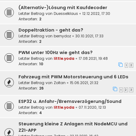
(Alternativ-)Lösung mit Kaufdecoder
Letzter Beitrag von
Duesselklaus
«
12.12.2022, 17:30
Antworten:
2
Doppeltraktion - geht das?
Letzter Beitrag von
bernydoz
«
30.10.2021, 17:33
Antworten:
2
PWM unter 100Hz wie geht das?
Letzter Beitrag von
little.yoda
«
17.08.2021, 19:48
Antworten:
10
1
2
Fahrzeug mit PWM Motorsteuerung und 6 LEDs
Letzter Beitrag von
Zoltan
«
15.06.2021, 21:32
Antworten:
26
1
2
3
ESP32 u. Anfahr-/Bremsverzögerung/Sound
Letzter Beitrag von
little.yoda
«
07.11.2020, 12:13
Antworten:
4
Steuerung kleine Z Anlagen mit NodeMCU und
Z21-APP