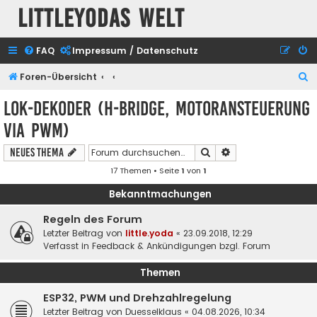
Littleyodas Welt
FAQ
Impressum / Datenschutz
S
Foren-Übersicht
u
Lok-Dekoder (H-Bridge, Motoransteuerung
c
via PWM)
h
e
Suche
Erweiterte Suche
Neues Thema
17 Themen • Seite
1
von
1
Bekanntmachungen
Regeln des Forum
Letzter Beitrag von
little.yoda
«
23.09.2018, 12:29
Verfasst in
Feedback & Ankündigungen bzgl. Forum
Themen
ESP32, PWM und Drehzahlregelung
Letzter Beitrag von
Duesselklaus
«
04.08.2026, 10:34