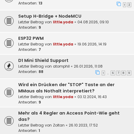
Antworten:
13
1
2
Setup H-Bridge + NodeMCU
Letzter Beitrag von
little.yoda
«
04.08.2026, 09:10
Antworten:
9
ESP32 PWM
Letzter Beitrag von
little.yoda
«
19.06.2026, 14:19
Antworten:
7
D1 Mini Shield Support
Letzter Beitrag von
atomphil
«
26.01.2026, 11:08
Antworten:
88
1
6
7
8
9
…
Wird ein Drücken der "STOP" Taste an der
MMaus als Nothalt interpretiert?
Letzter Beitrag von
little.yoda
«
03.12.2024, 16:43
Antworten:
9
Mehr als 4 Regler an Access Point-Wie geht
das?
Letzter Beitrag von
Zoltan
«
26.10.2023, 17:52
Antworten:
1