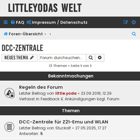
Littleyodas Welt
FAQ
Impressum / Datenschutz
S
Foren-Übersicht
u
DCC-Zentrale
c
Suche
Erweiterte Suche
Neues Thema
h
13 Themen • Seite
1
von
1
e
Bekanntmachungen
Regeln des Forum
Letzter Beitrag von
little.yoda
«
23.09.2018, 12:29
Verfasst in
Feedback & Ankündigungen bzgl. Forum
Themen
DCC-Zentrale für Z21-Emu und WLAN
Letzter Beitrag von
Stuckalf
«
27.05.2025, 17:27
Antworten:
5