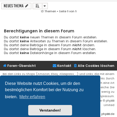
Neues Thema
13 Themen • Seite
1
von
1
Berechtigungen in diesem Forum
Du darfst
keine
neuen Themen in diesem Forum erstellen.
Du darfst
keine
Antworten zu Themen in diesem Forum erstellen.
Du darfst deine Beiträge in diesem Forum
nicht
ändern.
Du darfst deine Beiträge in diesem Forum
nicht
löschen.
Du darfst
keine
Dateianhänge in diesem Forum erstellen.
Foren-Übersicht
Kontakt
Alle Cookies löschen
Bei den Links zu Shops (Amazon, Ebay, Aliexpress, ...) und Links, die mit einem
Stern (*) markiert sind, kann es sich um sogenannte Affiliate Links. Durch
den Kauf eines Produktes über einen Affiliate Link erhälte ich eine Art
Diese Website nutzt Cookies, um dir den
Umsatzbeteiligung gutgeschrieben. Für euch bleibt der Preis der gleiche. Die
bestmöglichen Komfort bei der Nutzung zu
Einnahmen helfen die Hostgebühren für diese Webseite ein wenig zu
reduzieren. Siehe auch das Impressum.
bieten.
Mehr erfahren
Flat Style by
Ian Bradley
• Powered by
phpBB
® Forum Software © phpBB
Limited
Verstanden!
Deutsche Übersetzung durch
phpBB.de