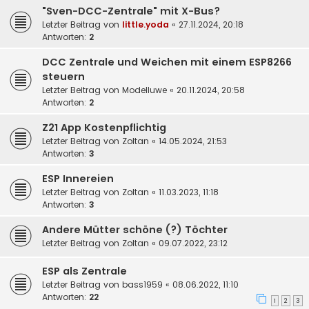
"Sven-DCC-Zentrale" mit X-Bus?
Letzter Beitrag von
little.yoda
«
27.11.2024, 20:18
Antworten:
2
DCC Zentrale und Weichen mit einem ESP8266
steuern
Letzter Beitrag von
Modelluwe
«
20.11.2024, 20:58
Antworten:
2
Z21 App Kostenpflichtig
Letzter Beitrag von
Zoltan
«
14.05.2024, 21:53
Antworten:
3
ESP Innereien
Letzter Beitrag von
Zoltan
«
11.03.2023, 11:18
Antworten:
3
Andere Mütter schöne (?) Töchter
Letzter Beitrag von
Zoltan
«
09.07.2022, 23:12
ESP als Zentrale
Letzter Beitrag von
bass1959
«
08.06.2022, 11:10
Antworten:
22
1
2
3