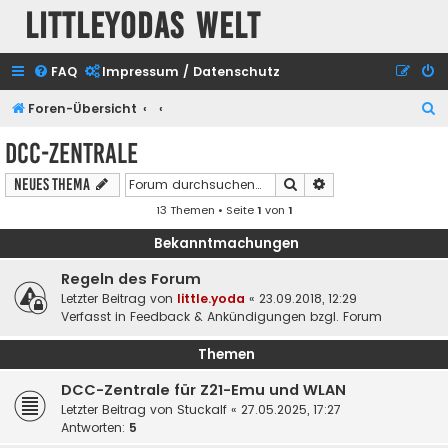
Littleyodas Welt
FAQ
Impressum / Datenschutz
S
Foren-Übersicht
u
DCC-Zentrale
c
Suche
Erweiterte Suche
Neues Thema
h
13 Themen • Seite
1
von
1
e
Bekanntmachungen
Regeln des Forum
Letzter Beitrag von
little.yoda
«
23.09.2018, 12:29
Verfasst in
Feedback & Ankündigungen bzgl. Forum
Themen
DCC-Zentrale für Z21-Emu und WLAN
Letzter Beitrag von
Stuckalf
«
27.05.2025, 17:27
Antworten:
5