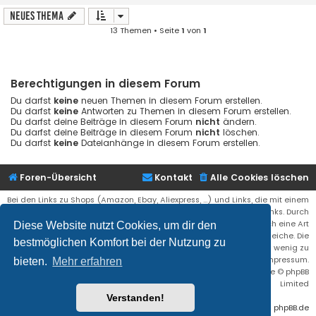
Neues Thema
13 Themen • Seite
1
von
1
Berechtigungen in diesem Forum
Du darfst
keine
neuen Themen in diesem Forum erstellen.
Du darfst
keine
Antworten zu Themen in diesem Forum erstellen.
Du darfst deine Beiträge in diesem Forum
nicht
ändern.
Du darfst deine Beiträge in diesem Forum
nicht
löschen.
Du darfst
keine
Dateianhänge in diesem Forum erstellen.
Foren-Übersicht
Kontakt
Alle Cookies löschen
Bei den Links zu Shops (Amazon, Ebay, Aliexpress, ...) und Links, die mit einem
Stern (*) markiert sind, kann es sich um sogenannte Affiliate Links. Durch
den Kauf eines Produktes über einen Affiliate Link erhälte ich eine Art
Diese Website nutzt Cookies, um dir den
Umsatzbeteiligung gutgeschrieben. Für euch bleibt der Preis der gleiche. Die
bestmöglichen Komfort bei der Nutzung zu
Einnahmen helfen die Hostgebühren für diese Webseite ein wenig zu
reduzieren. Siehe auch das Impressum.
bieten.
Mehr erfahren
Flat Style by
Ian Bradley
• Powered by
phpBB
® Forum Software © phpBB
Limited
Verstanden!
Deutsche Übersetzung durch
phpBB.de