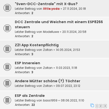
"Sven-DCC-Zentrale" mit X-Bus?
Letzter Beitrag von
little.yoda
«
27.11.2024, 20:18
Antworten:
2
DCC Zentrale und Weichen mit einem ESP8266
steuern
Letzter Beitrag von
Modelluwe
«
20.11.2024, 20:58
Antworten:
2
Z21 App Kostenpflichtig
Letzter Beitrag von
Zoltan
«
14.05.2024, 21:53
Antworten:
3
ESP Innereien
Letzter Beitrag von
Zoltan
«
11.03.2023, 11:18
Antworten:
3
Andere Mütter schöne (?) Töchter
Letzter Beitrag von
Zoltan
«
09.07.2022, 23:12
ESP als Zentrale
Letzter Beitrag von
bass1959
«
08.06.2022, 11:10
Antworten:
22
1
2
3