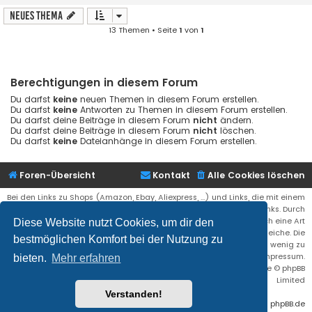
Neues Thema
13 Themen • Seite
1
von
1
Berechtigungen in diesem Forum
Du darfst
keine
neuen Themen in diesem Forum erstellen.
Du darfst
keine
Antworten zu Themen in diesem Forum erstellen.
Du darfst deine Beiträge in diesem Forum
nicht
ändern.
Du darfst deine Beiträge in diesem Forum
nicht
löschen.
Du darfst
keine
Dateianhänge in diesem Forum erstellen.
Foren-Übersicht
Kontakt
Alle Cookies löschen
Bei den Links zu Shops (Amazon, Ebay, Aliexpress, ...) und Links, die mit einem
Stern (*) markiert sind, kann es sich um sogenannte Affiliate Links. Durch
den Kauf eines Produktes über einen Affiliate Link erhälte ich eine Art
Diese Website nutzt Cookies, um dir den
Umsatzbeteiligung gutgeschrieben. Für euch bleibt der Preis der gleiche. Die
bestmöglichen Komfort bei der Nutzung zu
Einnahmen helfen die Hostgebühren für diese Webseite ein wenig zu
reduzieren. Siehe auch das Impressum.
bieten.
Mehr erfahren
Flat Style by
Ian Bradley
• Powered by
phpBB
® Forum Software © phpBB
Limited
Verstanden!
Deutsche Übersetzung durch
phpBB.de