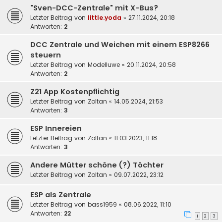
"Sven-DCC-Zentrale" mit X-Bus?
Letzter Beitrag von
little.yoda
«
27.11.2024, 20:18
Antworten:
2
DCC Zentrale und Weichen mit einem ESP8266
steuern
Letzter Beitrag von
Modelluwe
«
20.11.2024, 20:58
Antworten:
2
Z21 App Kostenpflichtig
Letzter Beitrag von
Zoltan
«
14.05.2024, 21:53
Antworten:
3
ESP Innereien
Letzter Beitrag von
Zoltan
«
11.03.2023, 11:18
Antworten:
3
Andere Mütter schöne (?) Töchter
Letzter Beitrag von
Zoltan
«
09.07.2022, 23:12
ESP als Zentrale
Letzter Beitrag von
bass1959
«
08.06.2022, 11:10
Antworten:
22
1
2
3