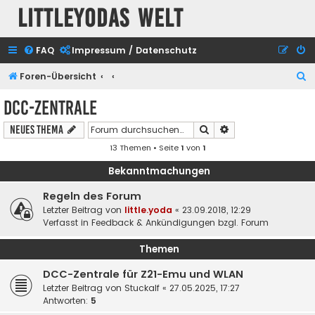
Littleyodas Welt
FAQ
Impressum / Datenschutz
S
Foren-Übersicht
u
DCC-Zentrale
c
Suche
Erweiterte Suche
Neues Thema
h
13 Themen • Seite
1
von
1
e
Bekanntmachungen
Regeln des Forum
Letzter Beitrag von
little.yoda
«
23.09.2018, 12:29
Verfasst in
Feedback & Ankündigungen bzgl. Forum
Themen
DCC-Zentrale für Z21-Emu und WLAN
Letzter Beitrag von
Stuckalf
«
27.05.2025, 17:27
Antworten:
5