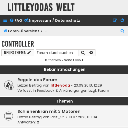
Littleyodas Welt
FAQ
Impressum / Datenschutz
S
Foren-Übersicht
u
Controller
c
Suche
Erweiterte Suche
Neues Thema
h
11 Themen • Seite
1
von
1
e
Bekanntmachungen
Regeln des Forum
Letzter Beitrag von
little.yoda
«
23.09.2018, 12:29
Verfasst in
Feedback & Ankündigungen bzgl. Forum
Themen
Schienenkran mit 3 Motoren
Letzter Beitrag von
Ralf_St.
«
10.07.2021, 00:04
Antworten:
2