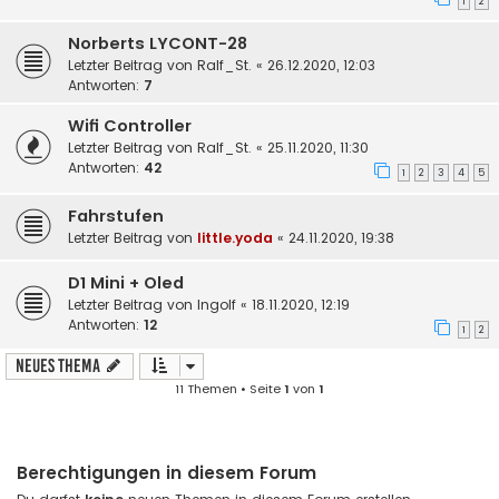
1
2
Norberts LYCONT-28
Letzter Beitrag von
Ralf_St.
«
26.12.2020, 12:03
Antworten:
7
Wifi Controller
Letzter Beitrag von
Ralf_St.
«
25.11.2020, 11:30
Antworten:
42
1
2
3
4
5
Fahrstufen
Letzter Beitrag von
little.yoda
«
24.11.2020, 19:38
D1 Mini + Oled
Letzter Beitrag von
Ingolf
«
18.11.2020, 12:19
Antworten:
12
1
2
Neues Thema
11 Themen • Seite
1
von
1
Berechtigungen in diesem Forum