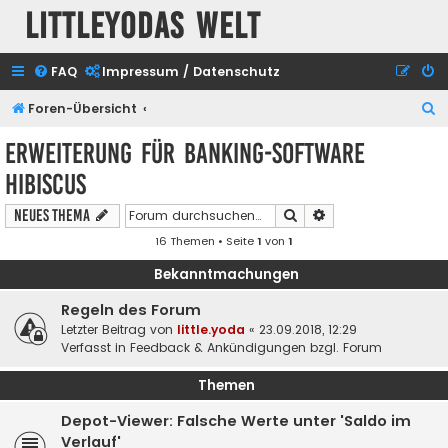
Littleyodas Welt
FAQ
Impressum / Datenschutz
S
Foren-Übersicht
u
Erweiterung für Banking-Software
c
Hibiscus
h
e
Suche
Erweiterte Suche
Neues Thema
16 Themen • Seite
1
von
1
Bekanntmachungen
Regeln des Forum
Letzter Beitrag von
little.yoda
«
23.09.2018, 12:29
Verfasst in
Feedback & Ankündigungen bzgl. Forum
Themen
Depot-Viewer: Falsche Werte unter 'Saldo im
Verlauf'