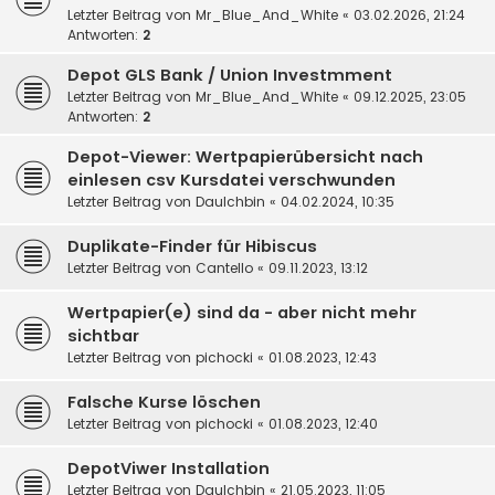
Letzter Beitrag von
Mr_Blue_And_White
«
03.02.2026, 21:24
Antworten:
2
Depot GLS Bank / Union Investmment
Letzter Beitrag von
Mr_Blue_And_White
«
09.12.2025, 23:05
Antworten:
2
Depot-Viewer: Wertpapierübersicht nach
einlesen csv Kursdatei verschwunden
Letzter Beitrag von
DauIchbin
«
04.02.2024, 10:35
Duplikate-Finder für Hibiscus
Letzter Beitrag von
Cantello
«
09.11.2023, 13:12
Wertpapier(e) sind da - aber nicht mehr
sichtbar
Letzter Beitrag von
pichocki
«
01.08.2023, 12:43
Falsche Kurse löschen
Letzter Beitrag von
pichocki
«
01.08.2023, 12:40
DepotViwer Installation
Letzter Beitrag von
DauIchbin
«
21.05.2023, 11:05