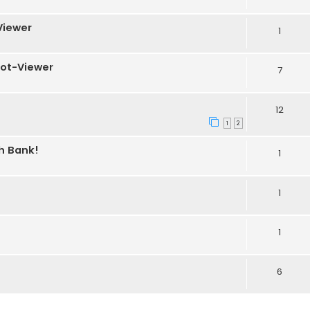
Viewer
1
pot-Viewer
7
12
1
2
h Bank!
1
1
1
6