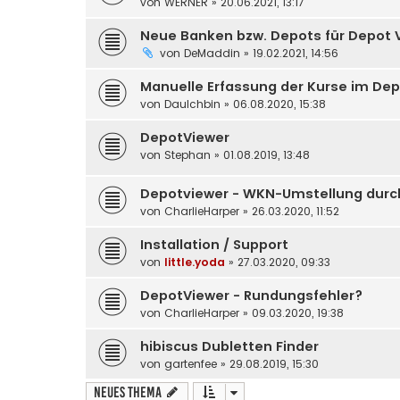
von
WERNER
» 20.06.2021, 13:17
Neue Banken bzw. Depots für Depot 
von
DeMaddin
» 19.02.2021, 14:56
Manuelle Erfassung der Kurse im De
von
DauIchbin
» 06.08.2020, 15:38
DepotViewer
von
Stephan
» 01.08.2019, 13:48
Depotviewer - WKN-Umstellung durc
von
CharlieHarper
» 26.03.2020, 11:52
Installation / Support
von
little.yoda
» 27.03.2020, 09:33
DepotViewer - Rundungsfehler?
von
CharlieHarper
» 09.03.2020, 19:38
hibiscus Dubletten Finder
von
gartenfee
» 29.08.2019, 15:30
Neues Thema