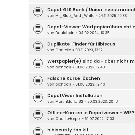
Depot GLS Bank / Union Investmmen
von
Mr_Blue_And_White
» 24.11.2025, 19:33
Depot-Viewer: Wertpapierübersicht 
von
DauIchbin
» 04.02.2024, 10:35
Duplikate-Finder für Hibiscus
von
Cantello
» 09.11.2023, 13:12
Wertpapier(e) sind da - aber nicht m
von
pichocki
» 01.08.2023, 12:43
Falsche Kurse löschen
von
pichocki
» 01.08.2023, 12:40
DepotViwer Installation
von
MartinMaria182
» 20.03.2023, 20:18
Offline-Konten in Depotviewer - WIE?
von
CharlieHarper
» 19.07.2022, 17:03
hibiscus.ly.toolkit