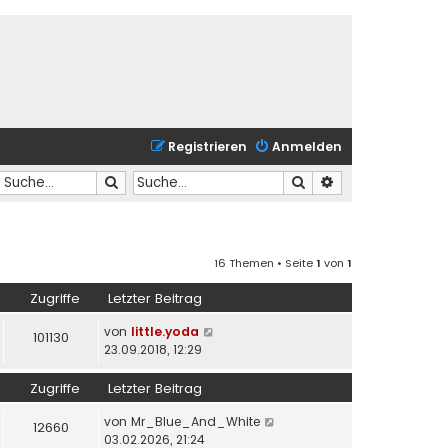
Registrieren
Anmelden
Suche
Suche
Erweiterte Suche
16 Themen • Seite
1
von
1
Zugriffe
Letzter Beitrag
von
little.yoda
101130
23.09.2018, 12:29
Zugriffe
Letzter Beitrag
von
Mr_Blue_And_White
12660
03.02.2026, 21:24