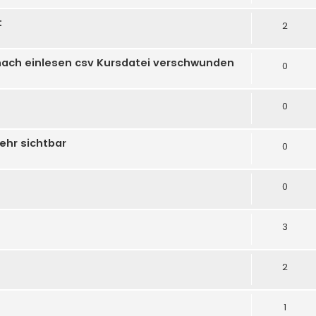
t
2
nach einlesen csv Kursdatei verschwunden
0
0
ehr sichtbar
0
0
3
2
1