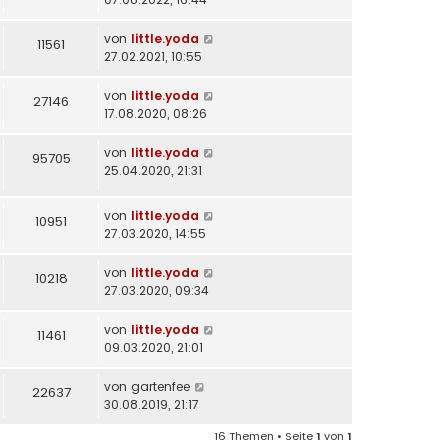
von
little.yoda
11561
27.02.2021, 10:55
von
little.yoda
27146
17.08.2020, 08:26
von
little.yoda
95705
25.04.2020, 21:31
von
little.yoda
10951
27.03.2020, 14:55
von
little.yoda
10218
27.03.2020, 09:34
von
little.yoda
11461
09.03.2020, 21:01
von
gartenfee
22637
30.08.2019, 21:17
16 Themen • Seite
1
von
1