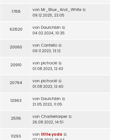
von
Mr_Blue_And_White
1788
09.12.2025, 23:05
von
DauIchbin
62820
04.02.2024, 10:35
von
Cantello
20060
09.11.2023, 13:12
von
pichocki
20910
01.08.2023, 12:43
von
pichocki
20794
01.08.2023, 12:40
von
DauIchbin
12963
21.05.2023, 11:05
von
CharlieHarper
25116
26.08.2022, 14:51
von
little.yoda
11293
07.08.2022, 16:44