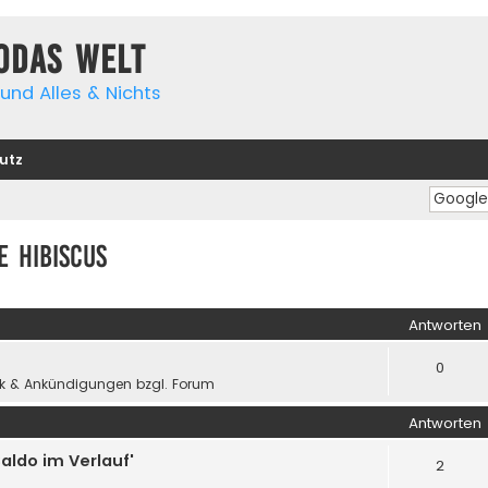
yodas Welt
und Alles & Nichts
utz
 Hibiscus
iterte Suche
Antworten
0
k & Ankündigungen bzgl. Forum
Antworten
aldo im Verlauf'
2