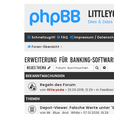
Little
Dies & Dass 
Schnellzugriff
FAQ
Impressum / Datensch
Foren-Übersicht
Erweiterung für Banking-Software
Suche
Erwe
Neues Thema
BEKANNTMACHUNGEN
Regeln des Forum
von
little.yoda
» 23.09.2018, 12:29 » in
Feedbac
THEMEN
Depot-Viewer: Falsche Werte unter 'S
von
Mr_Blue_And_White
» 07.01.2026, 19:29