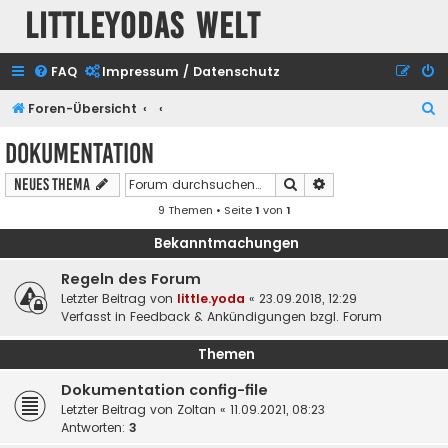
Littleyodas Welt
FAQ
Impressum / Datenschutz
S
Foren-Übersicht
u
Dokumentation
c
Suche
Erweiterte Suche
Neues Thema
h
9 Themen • Seite
1
von
1
e
Bekanntmachungen
Regeln des Forum
Letzter Beitrag von
little.yoda
«
23.09.2018, 12:29
Verfasst in
Feedback & Ankündigungen bzgl. Forum
Themen
Dokumentation config-file
Letzter Beitrag von
Zoltan
«
11.09.2021, 08:23
Antworten:
3