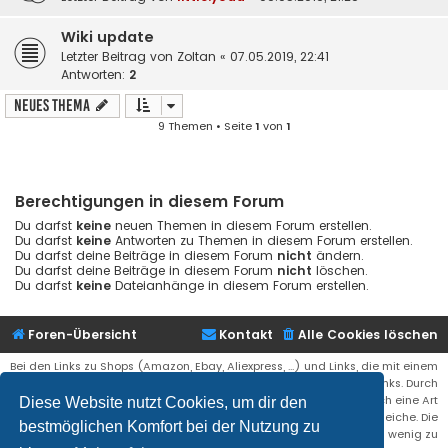
Wiki update
Letzter Beitrag von
Zoltan
«
07.05.2019, 22:41
Antworten:
2
Neues Thema
9 Themen • Seite
1
von
1
Berechtigungen in diesem Forum
Du darfst
keine
neuen Themen in diesem Forum erstellen.
Du darfst
keine
Antworten zu Themen in diesem Forum erstellen.
Du darfst deine Beiträge in diesem Forum
nicht
ändern.
Du darfst deine Beiträge in diesem Forum
nicht
löschen.
Du darfst
keine
Dateianhänge in diesem Forum erstellen.
Foren-Übersicht
Kontakt
Alle Cookies löschen
Bei den Links zu Shops (Amazon, Ebay, Aliexpress, ...) und Links, die mit einem
Stern (*) markiert sind, kann es sich um sogenannte Affiliate Links. Durch
den Kauf eines Produktes über einen Affiliate Link erhälte ich eine Art
Diese Website nutzt Cookies, um dir den
Umsatzbeteiligung gutgeschrieben. Für euch bleibt der Preis der gleiche. Die
bestmöglichen Komfort bei der Nutzung zu
Einnahmen helfen die Hostgebühren für diese Webseite ein wenig zu