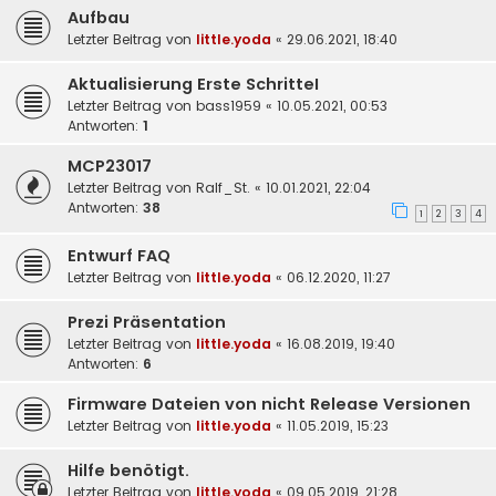
Aufbau
Letzter Beitrag von
little.yoda
«
29.06.2021, 18:40
Aktualisierung Erste SchritteI
Letzter Beitrag von
bass1959
«
10.05.2021, 00:53
Antworten:
1
MCP23017
Letzter Beitrag von
Ralf_St.
«
10.01.2021, 22:04
Antworten:
38
1
2
3
4
Entwurf FAQ
Letzter Beitrag von
little.yoda
«
06.12.2020, 11:27
Prezi Präsentation
Letzter Beitrag von
little.yoda
«
16.08.2019, 19:40
Antworten:
6
Firmware Dateien von nicht Release Versionen
Letzter Beitrag von
little.yoda
«
11.05.2019, 15:23
Hilfe benötigt.
Letzter Beitrag von
little.yoda
«
09.05.2019, 21:28