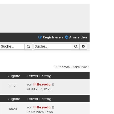
Registrieren
Anmelden
Suche
Suche
Erweiterte Suche
18 Themen • Seite
1
von
1
Zugriffe
Letzter Beitrag
von
little.yoda
101129
23.09.2018, 12:29
Zugriffe
Letzter Beitrag
von
little.yoda
6524
05.05.2026, 17:55