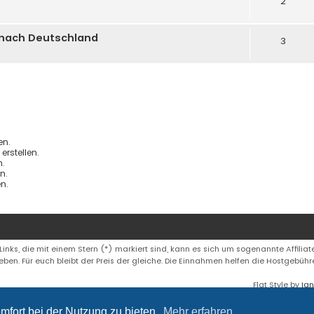
2
 nach Deutschland
3
en.
rstellen.
.
n.
n.
 Links, die mit einem Stern (*) markiert sind, kann es sich um sogenannte Affiliate
eben. Für euch bleibt der Preis der gleiche. Die Einnahmen helfen die Hostgebüh
Flat Style by
Ian
mfort bei der Nutzung zu bieten.
Mehr erfahren