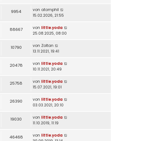
von
atomphil
9954
15.02.2026, 21:55
von
little.yoda
88667
25.08.2025, 08:00
von
Zoltan
10790
13.11.2021, 19:41
von
little.yoda
20478
10.11.2021, 20:49
von
little.yoda
25758
15.07.2021, 19:01
von
little.yoda
26390
03.03.2021, 20:10
von
little.yoda
19030
11.10.2019, 11:19
von
little.yoda
46468
30.09.2019, 13:14