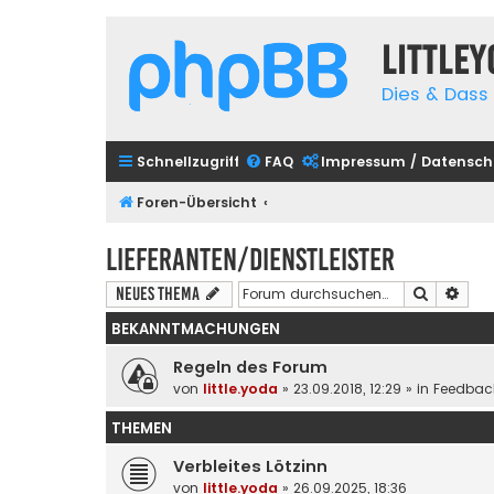
Little
Dies & Dass 
Schnellzugriff
FAQ
Impressum / Datensch
Foren-Übersicht
Lieferanten/Dienstleister
Suche
Erwe
Neues Thema
BEKANNTMACHUNGEN
Regeln des Forum
von
little.yoda
» 23.09.2018, 12:29 » in
Feedbac
THEMEN
Verbleites Lötzinn
von
little.yoda
» 26.09.2025, 18:36