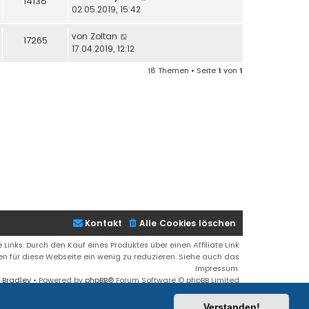
14138
02.05.2019, 15:42
von
Zoltan
17265
17.04.2019, 12:12
18 Themen • Seite
1
von
1
Kontakt
Alle Cookies löschen
 Links. Durch den Kauf eines Produktes über einen Affiliate Link
ren für diese Webseite ein wenig zu reduzieren. Siehe auch das
Impressum.
 Bradley
• Powered by
phpBB
® Forum Software © phpBB Limited
Deutsche Übersetzung durch
phpBB.de
Verstanden!