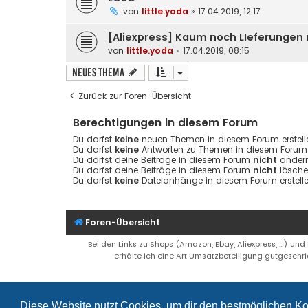
von
little.yoda
» 17.04.2019, 12:17
[Aliexpress] Kaum noch LIeferungen
von
little.yoda
» 17.04.2019, 08:15
Neues Thema
Zurück zur Foren-Übersicht
Berechtigungen in diesem Forum
Du darfst
keine
neuen Themen in diesem Forum erstell
Du darfst
keine
Antworten zu Themen in diesem Forum e
Du darfst deine Beiträge in diesem Forum
nicht
ändern
Du darfst deine Beiträge in diesem Forum
nicht
lösche
Du darfst
keine
Dateianhänge in diesem Forum erstelle
Foren-Übersicht
Bei den Links zu Shops (Amazon, Ebay, Aliexpress, ...) und
erhälte ich eine Art Umsatzbeteiligung gutgeschri
Diese Website nutzt Cookies, um dir den bestmöglichen Ko