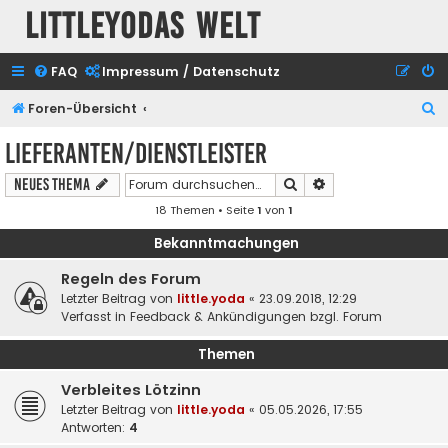
Littleyodas Welt
FAQ
Impressum / Datenschutz
S
Foren-Übersicht
u
Lieferanten/Dienstleister
c
Suche
Erweiterte Suche
Neues Thema
h
18 Themen • Seite
1
von
1
e
Bekanntmachungen
Regeln des Forum
Letzter Beitrag von
little.yoda
«
23.09.2018, 12:29
Verfasst in
Feedback & Ankündigungen bzgl. Forum
Themen
Verbleites Lötzinn
Letzter Beitrag von
little.yoda
«
05.05.2026, 17:55
Antworten:
4