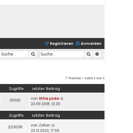
Registrieren
Anmelden
Suche
Suche
Erweiterte Suche
7 Themen • Seite
1
von
1
Zugriffe
Letzter Beitrag
von
little.yoda
101130
23.09.2018, 12:29
Zugriffe
Letzter Beitrag
von
Zoltan
223038
23.12.2023, 17:55