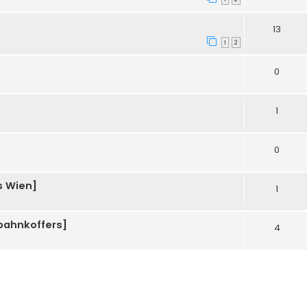
13
1
2
0
1
0
s Wien]
1
dbahnkoffers]
4