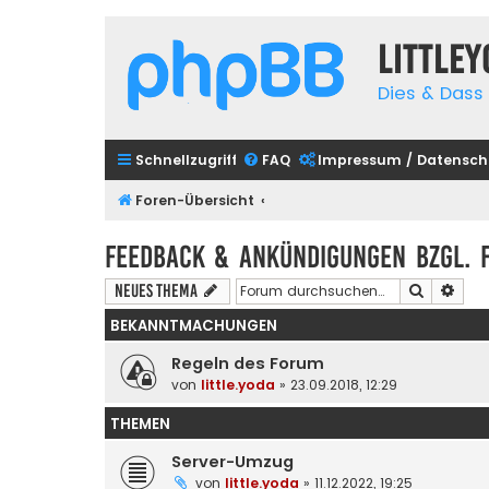
Little
Dies & Dass 
Schnellzugriff
FAQ
Impressum / Datensch
Foren-Übersicht
Feedback & Ankündigungen bzgl. 
Suche
Erwe
Neues Thema
BEKANNTMACHUNGEN
Regeln des Forum
von
little.yoda
» 23.09.2018, 12:29
THEMEN
Server-Umzug
von
little.yoda
» 11.12.2022, 19:25