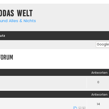
yodas Welt
und Alles & Nichts
utz
Forum
iterte Suche
Antworten
0
Antworten
14
1
2