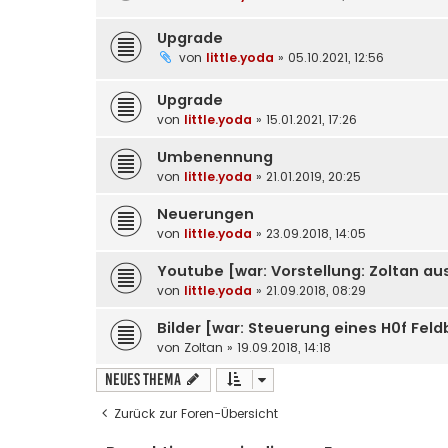
Upgrade
von
little.yoda
» 05.10.2021, 12:56
Upgrade
von
little.yoda
» 15.01.2021, 17:26
Umbenennung
von
little.yoda
» 21.01.2019, 20:25
Neuerungen
von
little.yoda
» 23.09.2018, 14:05
Youtube [war: Vorstellung: Zoltan au
von
little.yoda
» 21.09.2018, 08:29
Bilder [war: Steuerung eines H0f Fel
von
Zoltan
» 19.09.2018, 14:18
Neues Thema
Zurück zur Foren-Übersicht