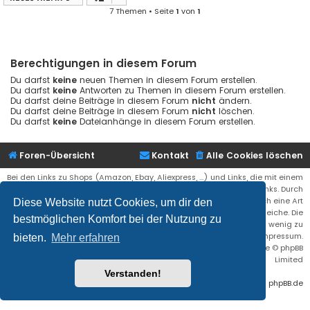
7 Themen • Seite
1
von
1
Berechtigungen in diesem Forum
Du darfst
keine
neuen Themen in diesem Forum erstellen.
Du darfst
keine
Antworten zu Themen in diesem Forum erstellen.
Du darfst deine Beiträge in diesem Forum
nicht
ändern.
Du darfst deine Beiträge in diesem Forum
nicht
löschen.
Du darfst
keine
Dateianhänge in diesem Forum erstellen.
Foren-Übersicht
Kontakt
Alle Cookies löschen
Bei den Links zu Shops (Amazon, Ebay, Aliexpress, ...) und Links, die mit einem
Stern (*) markiert sind, kann es sich um sogenannte Affiliate Links. Durch
den Kauf eines Produktes über einen Affiliate Link erhälte ich eine Art
Diese Website nutzt Cookies, um dir den
Umsatzbeteiligung gutgeschrieben. Für euch bleibt der Preis der gleiche. Die
bestmöglichen Komfort bei der Nutzung zu
Einnahmen helfen die Hostgebühren für diese Webseite ein wenig zu
reduzieren. Siehe auch das Impressum.
bieten.
Mehr erfahren
Flat Style by
Ian Bradley
• Powered by
phpBB
® Forum Software © phpBB
Limited
Verstanden!
Deutsche Übersetzung durch
phpBB.de