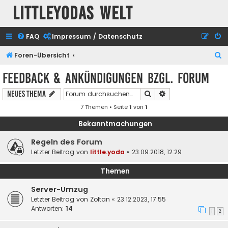
Littleyodas Welt
FAQ
Impressum / Datenschutz
S
Foren-Übersicht
u
Feedback & Ankündigungen bzgl. Forum
c
Suche
Erweiterte Suche
Neues Thema
h
7 Themen • Seite
1
von
1
e
Bekanntmachungen
Regeln des Forum
Letzter Beitrag von
little.yoda
«
23.09.2018, 12:29
Themen
Server-Umzug
Letzter Beitrag von
Zoltan
«
23.12.2023, 17:55
Antworten:
14
1
2