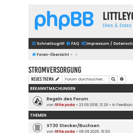
Little
Dies & Dass 
Schnellzugriff
FAQ
Impressum / Datensch
Foren-Übersicht
Stromversorgung
Suche
Erwe
Neues Thema
BEKANNTMACHUNGEN
Regeln des Forum
von
little.yoda
» 23.09.2018, 12:29 » in
Feedbac
THEMEN
XT30 Stecker/Buchsen
von
little.yoda
» 08.09.2025, 15:50