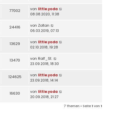
von
little.yoda
77002
08.08.2020, 11:38
von
Zoltan
24416
06.03.2019, 07:13
von
little.yoda
13629
02.10.2018, 19:28
von
Ralf_St.
13470
23.09.2018, 18:30
von
little.yoda
124625
23.09.2018, 14:14
von
little.yoda
16630
20.09.2018, 21:27
7 Themen • Seite
1
von
1