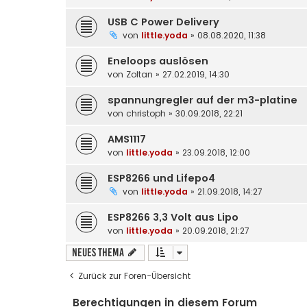
USB C Power Delivery
von
little.yoda
» 08.08.2020, 11:38
Eneloops auslösen
von
Zoltan
» 27.02.2019, 14:30
spannungregler auf der m3-platine
von
christoph
» 30.09.2018, 22:21
AMS1117
von
little.yoda
» 23.09.2018, 12:00
ESP8266 und Lifepo4
von
little.yoda
» 21.09.2018, 14:27
ESP8266 3,3 Volt aus Lipo
von
little.yoda
» 20.09.2018, 21:27
Neues Thema
Zurück zur Foren-Übersicht
Berechtigungen in diesem Forum