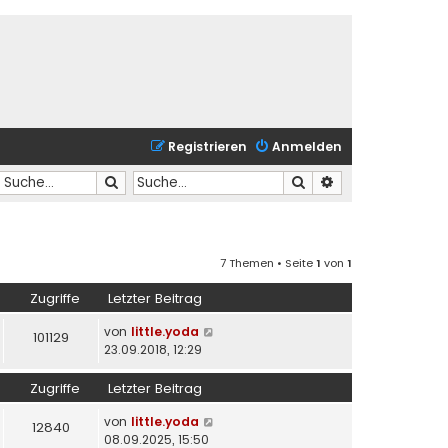
Registrieren
Anmelden
Suche
Suche
Erweiterte Suche
7 Themen • Seite
1
von
1
Zugriffe
Letzter Beitrag
von
little.yoda
101129
23.09.2018, 12:29
Zugriffe
Letzter Beitrag
von
little.yoda
12840
08.09.2025, 15:50