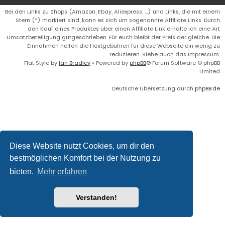
Bei den Links zu Shops (Amazon, Ebay, Aliexpress, ...) und Links, die mit einem
Stern (*) markiert sind, kann es sich um sogenannte Affiliate Links. Durch
den Kauf eines Produktes über einen Affiliate Link erhälte ich eine Art
Umsatzbeteiligung gutgeschrieben. Für euch bleibt der Preis der gleiche. Die
Einnahmen helfen die Hostgebühren für diese Webseite ein wenig zu
reduzieren. Siehe auch das Impressum.
Flat Style by
Ian Bradley
• Powered by
phpBB
® Forum Software © phpBB
Limited
Deutsche Übersetzung durch
phpBB.de
Diese Website nutzt Cookies, um dir den
bestmöglichen Komfort bei der Nutzung zu
bieten.
Mehr erfahren
Verstanden!