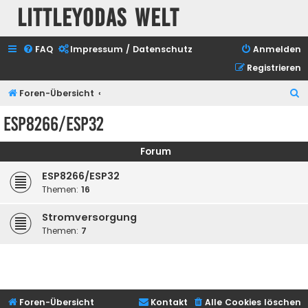
Littleyodas Welt
FAQ
Impressum / Datenschutz
Anmelden
Registrieren
S
Foren-Übersicht
u
ESP8266/ESP32
c
h
Forum
e
ESP8266/ESP32
Themen:
16
Stromversorgung
Themen:
7
Foren-Übersicht
Kontakt
Alle Cookies löschen