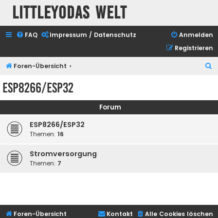
Littleyodas Welt
FAQ
Impressum / Datenschutz
Anmelden
Registrieren
S
Foren-Übersicht
u
ESP8266/ESP32
c
h
Forum
e
ESP8266/ESP32
Themen:
16
Stromversorgung
Themen:
7
Foren-Übersicht
Kontakt
Alle Cookies löschen