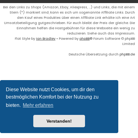
Bei den Links zu Shops (Amazon, Ebay, Aliexpress, ...) und Links, die mit einem
Stern (*) markiert sind, kann es sich um sogenannte Affiliate Links. Durch
den Kauf eines Produktes über einen Affiliate Link erhälte ich eine Art
Umsatzbeteiligung gutgeschrieben. Für euch bleibt der Preis der gleiche. Die
Einnahmen helfen die Hostgebühren für diese Webseite ein wenig zu
reduzieren. Siehe auch das Impressum.
Flat Style by
Ian Bradley
• Powered by
phpBB
® Forum Software © phpBB
Limited
Deutsche Übersetzung durch
phpBB.de
Diese Website nutzt Cookies, um dir den
bestmöglichen Komfort bei der Nutzung zu
bieten.
Mehr erfahren
Verstanden!