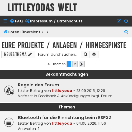
Littleyodas Welt
FAQ
Impressum / Datenschutz
S
Foren-Übersicht
u
Eure Projekte / Anlagen / Hirngespinste
c
Suche
Erweiterte Suche
Neues Thema
h
e
49 Themen
1
2
Nächste
Bekanntmachungen
Regeln des Forum
Letzter Beitrag von
little.yoda
«
23.09.2018, 12:29
Verfasst in
Feedback & Ankündigungen bzgl. Forum
Themen
Bluetooth für die Einrichtung beim ESP32
Letzter Beitrag von
little.yoda
«
04.08.2026, 11:56
Antworten:
1