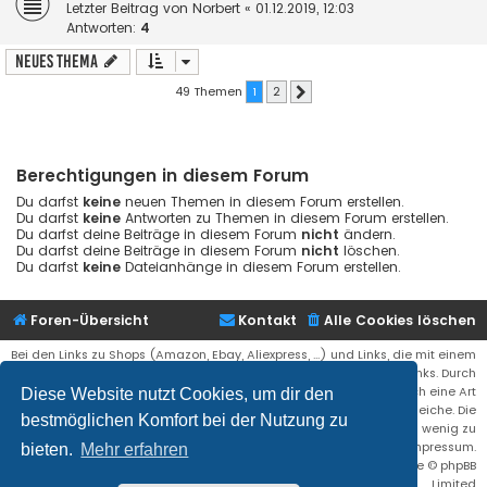
Letzter Beitrag von
Norbert
«
01.12.2019, 12:03
Antworten:
4
Neues Thema
49 Themen
1
2
Nächste
Berechtigungen in diesem Forum
Du darfst
keine
neuen Themen in diesem Forum erstellen.
Du darfst
keine
Antworten zu Themen in diesem Forum erstellen.
Du darfst deine Beiträge in diesem Forum
nicht
ändern.
Du darfst deine Beiträge in diesem Forum
nicht
löschen.
Du darfst
keine
Dateianhänge in diesem Forum erstellen.
Foren-Übersicht
Kontakt
Alle Cookies löschen
Bei den Links zu Shops (Amazon, Ebay, Aliexpress, ...) und Links, die mit einem
Stern (*) markiert sind, kann es sich um sogenannte Affiliate Links. Durch
den Kauf eines Produktes über einen Affiliate Link erhälte ich eine Art
Diese Website nutzt Cookies, um dir den
Umsatzbeteiligung gutgeschrieben. Für euch bleibt der Preis der gleiche. Die
bestmöglichen Komfort bei der Nutzung zu
Einnahmen helfen die Hostgebühren für diese Webseite ein wenig zu
reduzieren. Siehe auch das Impressum.
bieten.
Mehr erfahren
Flat Style by
Ian Bradley
• Powered by
phpBB
® Forum Software © phpBB
Limited