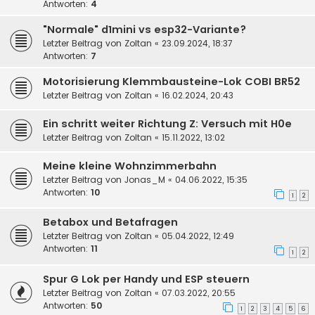
Antworten:
4
"Normale" d1mini vs esp32-Variante?
Letzter Beitrag von
Zoltan
«
23.09.2024, 18:37
Antworten:
7
Motorisierung Klemmbausteine-Lok COBI BR52
Letzter Beitrag von
Zoltan
«
16.02.2024, 20:43
Ein schritt weiter Richtung Z: Versuch mit H0e
Letzter Beitrag von
Zoltan
«
15.11.2022, 13:02
Meine kleine Wohnzimmerbahn
Letzter Beitrag von
Jonas_M
«
04.06.2022, 15:35
Antworten:
10
1
2
Betabox und Betafragen
Letzter Beitrag von
Zoltan
«
05.04.2022, 12:49
Antworten:
11
1
2
Spur G Lok per Handy und ESP steuern
Letzter Beitrag von
Zoltan
«
07.03.2022, 20:55
Antworten:
50
1
2
3
4
5
6