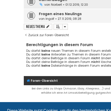
von
Norbert
» 01.12.2019, 12:20
Fragen eines Neulings
von
Ingolf
» 27.11.2019, 08:28
Neues Thema
Zurück zur Foren-Übersicht
Berechtigungen in diesem Forum
Du darfst
keine
neuen Themen in diesem Forum erstell
Du darfst
keine
Antworten zu Themen in diesem Forum e
Du darfst deine Beiträge in diesem Forum
nicht
ändern
Du darfst deine Beiträge in diesem Forum
nicht
lösche
Du darfst
keine
Dateianhänge in diesem Forum erstelle
Foren-Übersicht
Bei den Links zu Shops (Amazon, Ebay, Aliexpress, ...) und
erhälte ich eine Art Umsatzbeteiligung gutgeschri
Diese Website nutzt Cookies, um dir den bestmöglichen Ko