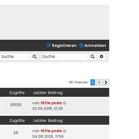
Registrieren
Anmelden
Suche
Suche
Erweiterte Suche
49 Themen
1
2
Nächste
Zugriffe
Letzter Beitrag
von
little.yoda
101130
23.09.2018, 12:29
Zugriffe
Letzter Beitrag
von
little.yoda
26
04.08.2026, 11:56