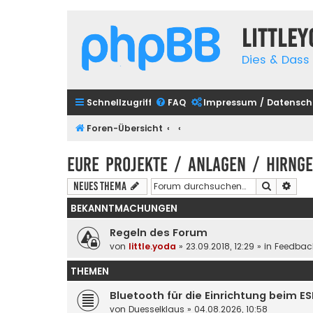
Little
Dies & Dass 
Schnellzugriff
FAQ
Impressum / Datensch
Foren-Übersicht
Eure Projekte / Anlagen / Hirnge
Suche
Erwe
Neues Thema
BEKANNTMACHUNGEN
Regeln des Forum
von
little.yoda
» 23.09.2018, 12:29 » in
Feedbac
THEMEN
Bluetooth für die Einrichtung beim E
von
Duesselklaus
» 04.08.2026, 10:58