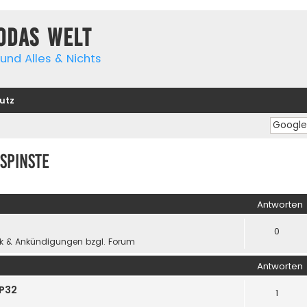
yodas Welt
und Alles & Nichts
utz
spinste
iterte Suche
Antworten
0
k & Ankündigungen bzgl. Forum
Antworten
SP32
1