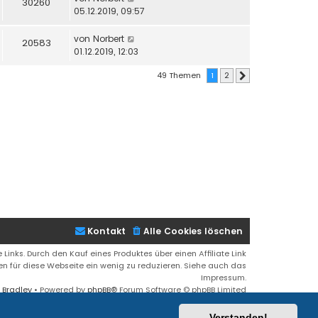
30260
05.12.2019, 09:57
von
Norbert
20583
01.12.2019, 12:03
49 Themen
1
2
Nächste
Kontakt
Alle Cookies löschen
 Links. Durch den Kauf eines Produktes über einen Affiliate Link
ren für diese Webseite ein wenig zu reduzieren. Siehe auch das
Impressum.
 Bradley
• Powered by
phpBB
® Forum Software © phpBB Limited
Deutsche Übersetzung durch
phpBB.de
Verstanden!