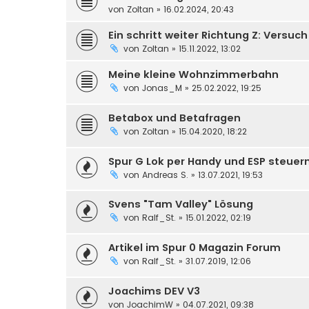
von
Zoltan
» 16.02.2024, 20:43
Ein schritt weiter Richtung Z: Versuc
von
Zoltan
» 15.11.2022, 13:02
Meine kleine Wohnzimmerbahn
von
Jonas_M
» 25.02.2022, 19:25
Betabox und Betafragen
von
Zoltan
» 15.04.2020, 18:22
Spur G Lok per Handy und ESP steuer
von
Andreas S.
» 13.07.2021, 19:53
Svens "Tam Valley" Lösung
von
Ralf_St.
» 15.01.2022, 02:19
Artikel im Spur 0 Magazin Forum
von
Ralf_St.
» 31.07.2019, 12:06
Joachims DEV V3
von
JoachimW
» 04.07.2021, 09:38