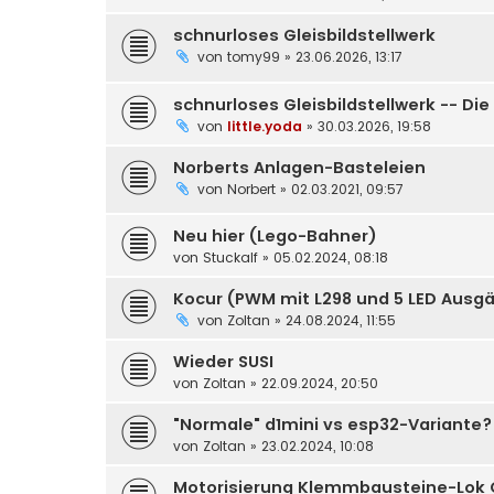
schnurloses Gleisbildstellwerk
von
tomy99
» 23.06.2026, 13:17
schnurloses Gleisbildstellwerk -- Di
von
little.yoda
» 30.03.2026, 19:58
Norberts Anlagen-Basteleien
von
Norbert
» 02.03.2021, 09:57
Neu hier (Lego-Bahner)
von
Stuckalf
» 05.02.2024, 08:18
Kocur (PWM mit L298 und 5 LED Ausg
von
Zoltan
» 24.08.2024, 11:55
Wieder SUSI
von
Zoltan
» 22.09.2024, 20:50
"Normale" d1mini vs esp32-Variante?
von
Zoltan
» 23.02.2024, 10:08
Motorisierung Klemmbausteine-Lok 