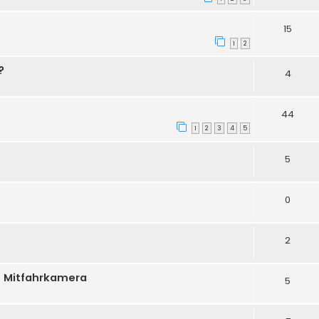
15
1
2
?
4
44
1
2
3
4
5
5
0
2
 - Mitfahrkamera
5