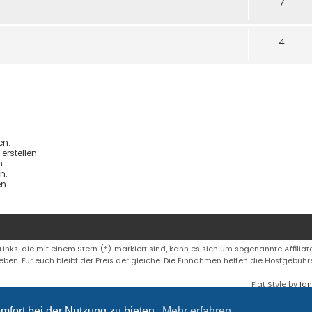
7
4
en.
rstellen.
.
n.
n.
 Links, die mit einem Stern (*) markiert sind, kann es sich um sogenannte Affiliate
eben. Für euch bleibt der Preis der gleiche. Die Einnahmen helfen die Hostgebüh
Flat Style by
Ian
mfort bei der Nutzung zu bieten.
Mehr erfahren