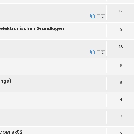
12
1
2
e elektronischen Grundlagen
0
18
1
2
6
änge)
8
4
7
COBI BR52
0