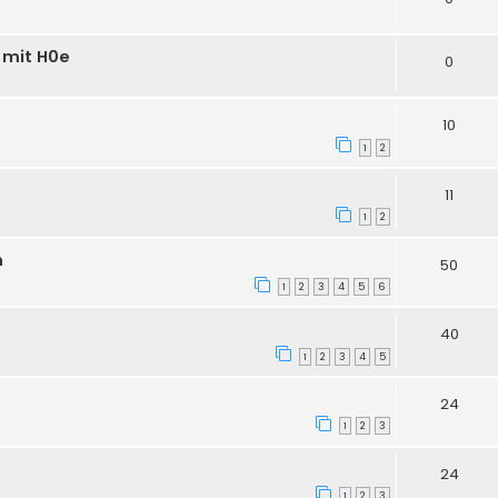
h mit H0e
0
10
1
2
11
1
2
n
50
1
2
3
4
5
6
40
1
2
3
4
5
24
1
2
3
24
1
2
3