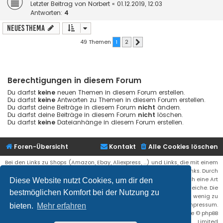
Letzter Beitrag von
Norbert
«
01.12.2019, 12:03
Antworten:
4
Neues Thema
49 Themen
1
2
Nächste
Berechtigungen in diesem Forum
Du darfst
keine
neuen Themen in diesem Forum erstellen.
Du darfst
keine
Antworten zu Themen in diesem Forum erstellen.
Du darfst deine Beiträge in diesem Forum
nicht
ändern.
Du darfst deine Beiträge in diesem Forum
nicht
löschen.
Du darfst
keine
Dateianhänge in diesem Forum erstellen.
Foren-Übersicht
Kontakt
Alle Cookies löschen
Bei den Links zu Shops (Amazon, Ebay, Aliexpress, ...) und Links, die mit einem
Stern (*) markiert sind, kann es sich um sogenannte Affiliate Links. Durch
den Kauf eines Produktes über einen Affiliate Link erhälte ich eine Art
Diese Website nutzt Cookies, um dir den
Umsatzbeteiligung gutgeschrieben. Für euch bleibt der Preis der gleiche. Die
bestmöglichen Komfort bei der Nutzung zu
Einnahmen helfen die Hostgebühren für diese Webseite ein wenig zu
reduzieren. Siehe auch das Impressum.
bieten.
Mehr erfahren
Flat Style by
Ian Bradley
• Powered by
phpBB
® Forum Software © phpBB
Limited