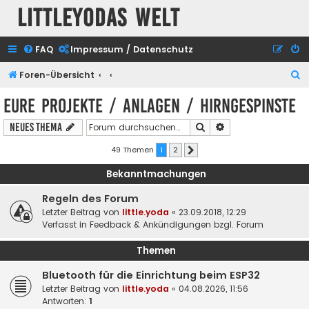
Littleyodas Welt
FAQ
Impressum / Datenschutz
S
Foren-Übersicht
u
Eure Projekte / Anlagen / Hirngespinste
c
Suche
Erweiterte Suche
Neues Thema
h
e
49 Themen
1
2
Nächste
Bekanntmachungen
Regeln des Forum
Letzter Beitrag von
little.yoda
«
23.09.2018, 12:29
Verfasst in
Feedback & Ankündigungen bzgl. Forum
Themen
Bluetooth für die Einrichtung beim ESP32
Letzter Beitrag von
little.yoda
«
04.08.2026, 11:56
Antworten:
1