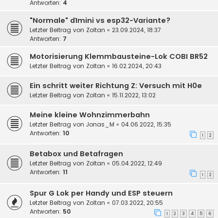
Antworten:
4
"Normale" d1mini vs esp32-Variante?
Letzter Beitrag von
Zoltan
«
23.09.2024, 18:37
Antworten:
7
Motorisierung Klemmbausteine-Lok COBI BR52
Letzter Beitrag von
Zoltan
«
16.02.2024, 20:43
Ein schritt weiter Richtung Z: Versuch mit H0e
Letzter Beitrag von
Zoltan
«
15.11.2022, 13:02
Meine kleine Wohnzimmerbahn
Letzter Beitrag von
Jonas_M
«
04.06.2022, 15:35
Antworten:
10
1
2
Betabox und Betafragen
Letzter Beitrag von
Zoltan
«
05.04.2022, 12:49
Antworten:
11
1
2
Spur G Lok per Handy und ESP steuern
Letzter Beitrag von
Zoltan
«
07.03.2022, 20:55
Antworten:
50
1
2
3
4
5
6