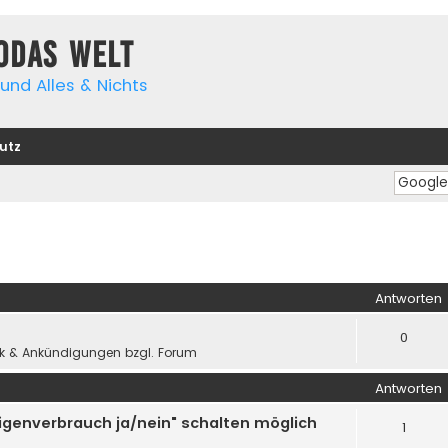
yodas Welt
und Alles & Nichts
utz
iterte Suche
Antworten
0
k & Ankündigungen bzgl. Forum
Antworten
igenverbrauch ja/nein" schalten möglich
1