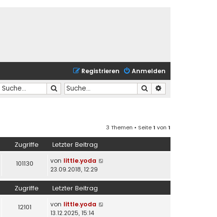
Registrieren
Anmelden
Suche
Suche
Erweiterte Suche
3 Themen • Seite
1
von
1
Zugriffe
Letzter Beitrag
von
little.yoda
101130
23.09.2018, 12:29
Zugriffe
Letzter Beitrag
von
little.yoda
12101
13.12.2025, 15:14