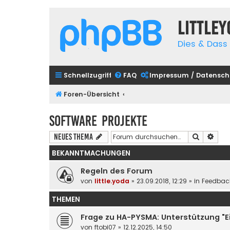
Little
Dies & Dass 
Schnellzugriff
FAQ
Impressum / Datensch
Foren-Übersicht
Software Projekte
Suche
Erwe
Neues Thema
BEKANNTMACHUNGEN
Regeln des Forum
von
little.yoda
» 23.09.2018, 12:29 » in
Feedbac
THEMEN
Frage zu HA-PYSMA: Unterstützung "E
von
ftobi07
» 12.12.2025, 14:50