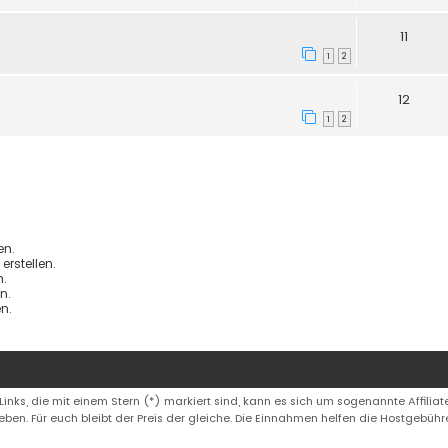
11
1
2
12
1
2
en.
rstellen.
.
n.
n.
 Links, die mit einem Stern (*) markiert sind, kann es sich um sogenannte Affiliate
eben. Für euch bleibt der Preis der gleiche. Die Einnahmen helfen die Hostgebüh