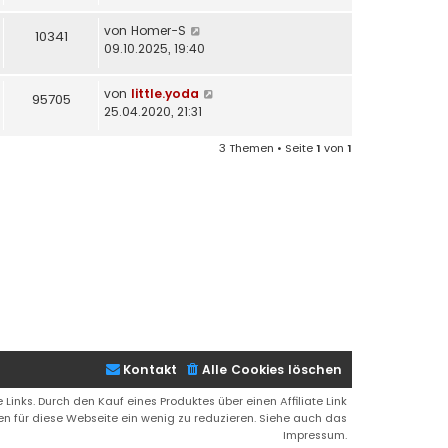
von
Homer-S
10341
09.10.2025, 19:40
von
little.yoda
95705
25.04.2020, 21:31
3 Themen • Seite
1
von
1
Kontakt
Alle Cookies löschen
 Links. Durch den Kauf eines Produktes über einen Affiliate Link
ren für diese Webseite ein wenig zu reduzieren. Siehe auch das
Impressum.