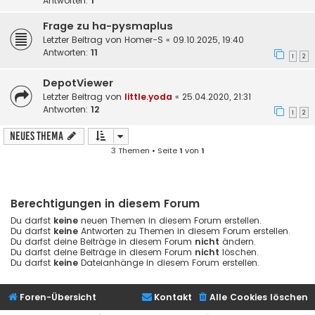
Antworten:
1
Frage zu ha-pysmaplus
Letzter Beitrag von
Homer-S
«
09.10.2025, 19:40
Antworten:
11
1
2
DepotViewer
Letzter Beitrag von
little.yoda
«
25.04.2020, 21:31
Antworten:
12
1
2
Neues Thema
3 Themen • Seite
1
von
1
Berechtigungen in diesem Forum
Du darfst
keine
neuen Themen in diesem Forum erstellen.
Du darfst
keine
Antworten zu Themen in diesem Forum erstellen.
Du darfst deine Beiträge in diesem Forum
nicht
ändern.
Du darfst deine Beiträge in diesem Forum
nicht
löschen.
Du darfst
keine
Dateianhänge in diesem Forum erstellen.
Foren-Übersicht
Kontakt
Alle Cookies löschen