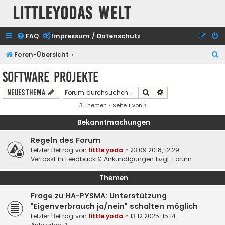
Littleyodas Welt
FAQ
Impressum / Datenschutz
S
Foren-Übersicht
u
Software Projekte
c
Suche
Erweiterte Suche
Neues Thema
h
3 Themen • Seite
1
von
1
e
Bekanntmachungen
Regeln des Forum
Letzter Beitrag von
little.yoda
«
23.09.2018, 12:29
Verfasst in
Feedback & Ankündigungen bzgl. Forum
Themen
Frage zu HA-PYSMA: Unterstützung
"Eigenverbrauch ja/nein" schalten möglich
Letzter Beitrag von
little.yoda
«
13.12.2025, 15:14