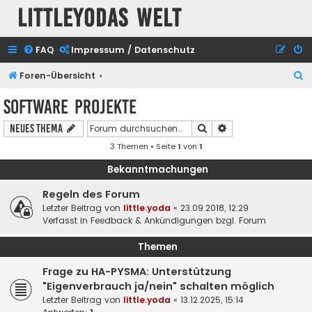
Littleyodas Welt
FAQ
Impressum / Datenschutz
S
Foren-Übersicht
u
Software Projekte
c
Suche
Erweiterte Suche
Neues Thema
h
3 Themen • Seite
1
von
1
e
Bekanntmachungen
Regeln des Forum
Letzter Beitrag von
little.yoda
«
23.09.2018, 12:29
Verfasst in
Feedback & Ankündigungen bzgl. Forum
Themen
Frage zu HA-PYSMA: Unterstützung
"Eigenverbrauch ja/nein" schalten möglich
Letzter Beitrag von
little.yoda
«
13.12.2025, 15:14