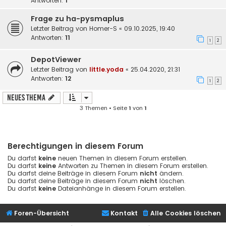
Antworten:
1
Frage zu ha-pysmaplus
Letzter Beitrag von
Homer-S
«
09.10.2025, 19:40
Antworten:
11
1
2
DepotViewer
Letzter Beitrag von
little.yoda
«
25.04.2020, 21:31
Antworten:
12
1
2
Neues Thema
3 Themen • Seite
1
von
1
Berechtigungen in diesem Forum
Du darfst
keine
neuen Themen in diesem Forum erstellen.
Du darfst
keine
Antworten zu Themen in diesem Forum erstellen.
Du darfst deine Beiträge in diesem Forum
nicht
ändern.
Du darfst deine Beiträge in diesem Forum
nicht
löschen.
Du darfst
keine
Dateianhänge in diesem Forum erstellen.
Foren-Übersicht
Kontakt
Alle Cookies löschen