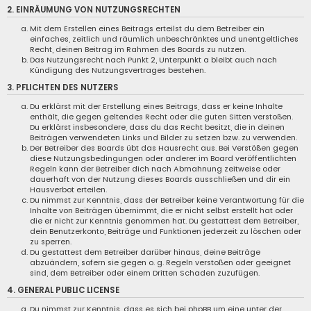
2. EINRÄUMUNG VON NUTZUNGSRECHTEN
Mit dem Erstellen eines Beitrags erteilst du dem Betreiber ein
einfaches, zeitlich und räumlich unbeschränktes und unentgeltliches
Recht, deinen Beitrag im Rahmen des Boards zu nutzen.
Das Nutzungsrecht nach Punkt 2, Unterpunkt a bleibt auch nach
Kündigung des Nutzungsvertrages bestehen.
3. PFLICHTEN DES NUTZERS
Du erklärst mit der Erstellung eines Beitrags, dass er keine Inhalte
enthält, die gegen geltendes Recht oder die guten Sitten verstoßen.
Du erklärst insbesondere, dass du das Recht besitzt, die in deinen
Beiträgen verwendeten Links und Bilder zu setzen bzw. zu verwenden.
Der Betreiber des Boards übt das Hausrecht aus. Bei Verstößen gegen
diese Nutzungsbedingungen oder anderer im Board veröffentlichten
Regeln kann der Betreiber dich nach Abmahnung zeitweise oder
dauerhaft von der Nutzung dieses Boards ausschließen und dir ein
Hausverbot erteilen.
Du nimmst zur Kenntnis, dass der Betreiber keine Verantwortung für die
Inhalte von Beiträgen übernimmt, die er nicht selbst erstellt hat oder
die er nicht zur Kenntnis genommen hat. Du gestattest dem Betreiber,
dein Benutzerkonto, Beiträge und Funktionen jederzeit zu löschen oder
zu sperren.
Du gestattest dem Betreiber darüber hinaus, deine Beiträge
abzuändern, sofern sie gegen o. g. Regeln verstoßen oder geeignet
sind, dem Betreiber oder einem Dritten Schaden zuzufügen.
4. GENERAL PUBLIC LICENSE
Du nimmst zur Kenntnis, dass es sich bei phpBB um eine unter der „