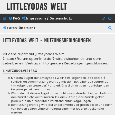
Littleyodas Welt
FAQ
Impressum / Datenschutz
S
Foren-Übersicht
u
Littleyodas Welt - Nutzungsbedingungen
c
h
Mit dem Zugriff auf „Littleyodas Welt“
e
(„https://forum.open4me.de“) wird zwischen dir und dem
Betreiber ein Vertrag mit folgenden Regelungen geschlossen:
1. NUTZUNGSVERTRAG
Mit dem Zugriff auf „Littleyodas Welt“ (im Folgenden „das Board“)
schließt du einen Nutzungsvertrag mit dem Betreiber des Boards ab
(im Folgenden „Betreiber“) und erklärst dich mit den nachfolgenden
Regelungen einverstanden.
Wenn du mit diesen Regelungen nicht einverstanden bist, so darfst du
das Board nicht weiter nutzen. Für die Nutzung des Boards gelten
jeweils die an dieser Stelle veröffentlichten Regelungen.
Der Nutzungsvertrag wird auf unbestimmte Zeit geschlossen und kann
von beiden Seiten ohne Einhaltung einer Frist jederzeit gekündigt
werden.