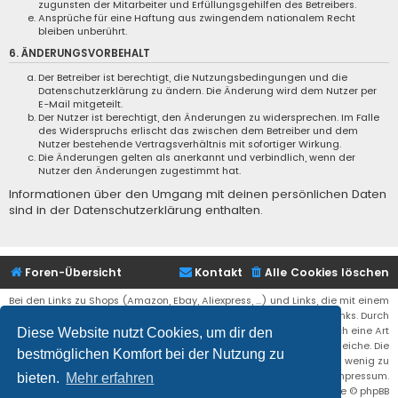
zugunsten der Mitarbeiter und Erfüllungsgehilfen des Betreibers.
Ansprüche für eine Haftung aus zwingendem nationalem Recht
bleiben unberührt.
6. ÄNDERUNGSVORBEHALT
Der Betreiber ist berechtigt, die Nutzungsbedingungen und die
Datenschutzerklärung zu ändern. Die Änderung wird dem Nutzer per
E-Mail mitgeteilt.
Der Nutzer ist berechtigt, den Änderungen zu widersprechen. Im Falle
des Widerspruchs erlischt das zwischen dem Betreiber und dem
Nutzer bestehende Vertragsverhältnis mit sofortiger Wirkung.
Die Änderungen gelten als anerkannt und verbindlich, wenn der
Nutzer den Änderungen zugestimmt hat.
Informationen über den Umgang mit deinen persönlichen Daten
sind in der Datenschutzerklärung enthalten.
Foren-Übersicht
Kontakt
Alle Cookies löschen
Bei den Links zu Shops (Amazon, Ebay, Aliexpress, ...) und Links, die mit einem
Stern (*) markiert sind, kann es sich um sogenannte Affiliate Links. Durch
den Kauf eines Produktes über einen Affiliate Link erhälte ich eine Art
Diese Website nutzt Cookies, um dir den
Umsatzbeteiligung gutgeschrieben. Für euch bleibt der Preis der gleiche. Die
bestmöglichen Komfort bei der Nutzung zu
Einnahmen helfen die Hostgebühren für diese Webseite ein wenig zu
reduzieren. Siehe auch das Impressum.
bieten.
Mehr erfahren
Flat Style by
Ian Bradley
• Powered by
phpBB
® Forum Software © phpBB