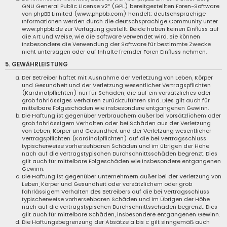
GNU General Public License v2
“ (GPL) bereitgestellten Foren-Software
von phpBB Limited (
www.phpbb.com
) handelt; deutschsprachige
Informationen werden durch die deutschsprachige Community unter
www.phpbb.de
zur Verfügung gestellt. Beide haben keinen Einfluss auf
die Art und Weise, wie die Software verwendet wird. Sie können
insbesondere die Verwendung der Software für bestimmte Zwecke
nicht untersagen oder auf Inhalte fremder Foren Einfluss nehmen.
5. GEWÄHRLEISTUNG
Der Betreiber haftet mit Ausnahme der Verletzung von Leben, Körper
und Gesundheit und der Verletzung wesentlicher Vertragspflichten
(Kardinalpflichten) nur für Schäden, die auf ein vorsätzliches oder
grob fahrlässiges Verhalten zurückzuführen sind. Dies gilt auch für
mittelbare Folgeschäden wie insbesondere entgangenen Gewinn.
Die Haftung ist gegenüber Verbrauchern außer bei vorsätzlichem oder
grob fahrlässigem Verhalten oder bei Schäden aus der Verletzung
von Leben, Körper und Gesundheit und der Verletzung wesentlicher
Vertragspflichten (Kardinalpflichten) auf die bei Vertragsschluss
typischerweise vorhersehbaren Schäden und im übrigen der Höhe
nach auf die vertragstypischen Durchschnittsschäden begrenzt. Dies
gilt auch für mittelbare Folgeschäden wie insbesondere entgangenen
Gewinn.
Die Haftung ist gegenüber Unternehmern außer bei der Verletzung von
Leben, Körper und Gesundheit oder vorsätzlichem oder grob
fahrlässigem Verhalten des Betreibers auf die bei Vertragsschluss
typischerweise vorhersehbaren Schäden und im Übrigen der Höhe
nach auf die vertragstypischen Durchschnittsschäden begrenzt. Dies
gilt auch für mittelbare Schäden, insbesondere entgangenen Gewinn.
Die Haftungsbegrenzung der Absätze a bis c gilt sinngemäß auch