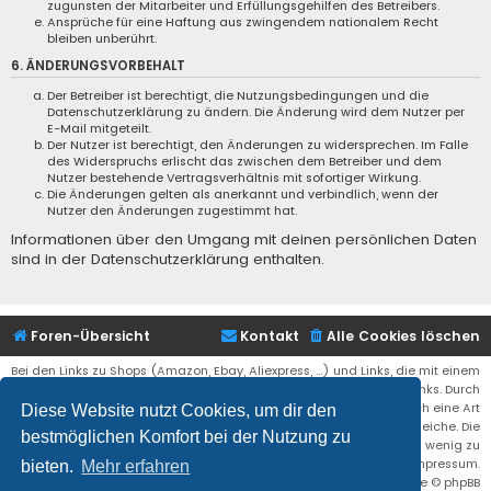
zugunsten der Mitarbeiter und Erfüllungsgehilfen des Betreibers.
Ansprüche für eine Haftung aus zwingendem nationalem Recht
bleiben unberührt.
6. ÄNDERUNGSVORBEHALT
Der Betreiber ist berechtigt, die Nutzungsbedingungen und die
Datenschutzerklärung zu ändern. Die Änderung wird dem Nutzer per
E-Mail mitgeteilt.
Der Nutzer ist berechtigt, den Änderungen zu widersprechen. Im Falle
des Widerspruchs erlischt das zwischen dem Betreiber und dem
Nutzer bestehende Vertragsverhältnis mit sofortiger Wirkung.
Die Änderungen gelten als anerkannt und verbindlich, wenn der
Nutzer den Änderungen zugestimmt hat.
Informationen über den Umgang mit deinen persönlichen Daten
sind in der Datenschutzerklärung enthalten.
Foren-Übersicht
Kontakt
Alle Cookies löschen
Bei den Links zu Shops (Amazon, Ebay, Aliexpress, ...) und Links, die mit einem
Stern (*) markiert sind, kann es sich um sogenannte Affiliate Links. Durch
den Kauf eines Produktes über einen Affiliate Link erhälte ich eine Art
Diese Website nutzt Cookies, um dir den
Umsatzbeteiligung gutgeschrieben. Für euch bleibt der Preis der gleiche. Die
bestmöglichen Komfort bei der Nutzung zu
Einnahmen helfen die Hostgebühren für diese Webseite ein wenig zu
reduzieren. Siehe auch das Impressum.
bieten.
Mehr erfahren
Flat Style by
Ian Bradley
• Powered by
phpBB
® Forum Software © phpBB