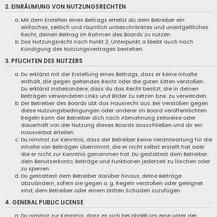
2. EINRÄUMUNG VON NUTZUNGSRECHTEN
Mit dem Erstellen eines Beitrags erteilst du dem Betreiber ein
einfaches, zeitlich und räumlich unbeschränktes und unentgeltliches
Recht, deinen Beitrag im Rahmen des Boards zu nutzen.
Das Nutzungsrecht nach Punkt 2, Unterpunkt a bleibt auch nach
Kündigung des Nutzungsvertrages bestehen.
3. PFLICHTEN DES NUTZERS
Du erklärst mit der Erstellung eines Beitrags, dass er keine Inhalte
enthält, die gegen geltendes Recht oder die guten Sitten verstoßen.
Du erklärst insbesondere, dass du das Recht besitzt, die in deinen
Beiträgen verwendeten Links und Bilder zu setzen bzw. zu verwenden.
Der Betreiber des Boards übt das Hausrecht aus. Bei Verstößen gegen
diese Nutzungsbedingungen oder anderer im Board veröffentlichten
Regeln kann der Betreiber dich nach Abmahnung zeitweise oder
dauerhaft von der Nutzung dieses Boards ausschließen und dir ein
Hausverbot erteilen.
Du nimmst zur Kenntnis, dass der Betreiber keine Verantwortung für die
Inhalte von Beiträgen übernimmt, die er nicht selbst erstellt hat oder
die er nicht zur Kenntnis genommen hat. Du gestattest dem Betreiber,
dein Benutzerkonto, Beiträge und Funktionen jederzeit zu löschen oder
zu sperren.
Du gestattest dem Betreiber darüber hinaus, deine Beiträge
abzuändern, sofern sie gegen o. g. Regeln verstoßen oder geeignet
sind, dem Betreiber oder einem Dritten Schaden zuzufügen.
4. GENERAL PUBLIC LICENSE
Du nimmst zur Kenntnis, dass es sich bei phpBB um eine unter der „