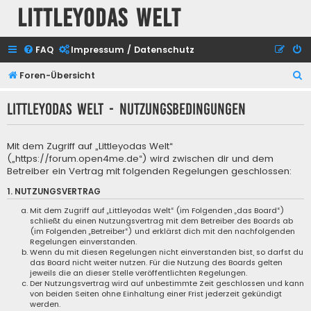
Littleyodas Welt
FAQ
Impressum / Datenschutz
S
Foren-Übersicht
u
Littleyodas Welt - Nutzungsbedingungen
c
h
Mit dem Zugriff auf „Littleyodas Welt“
e
(„https://forum.open4me.de“) wird zwischen dir und dem
Betreiber ein Vertrag mit folgenden Regelungen geschlossen:
1. NUTZUNGSVERTRAG
Mit dem Zugriff auf „Littleyodas Welt“ (im Folgenden „das Board“)
schließt du einen Nutzungsvertrag mit dem Betreiber des Boards ab
(im Folgenden „Betreiber“) und erklärst dich mit den nachfolgenden
Regelungen einverstanden.
Wenn du mit diesen Regelungen nicht einverstanden bist, so darfst du
das Board nicht weiter nutzen. Für die Nutzung des Boards gelten
jeweils die an dieser Stelle veröffentlichten Regelungen.
Der Nutzungsvertrag wird auf unbestimmte Zeit geschlossen und kann
von beiden Seiten ohne Einhaltung einer Frist jederzeit gekündigt
werden.