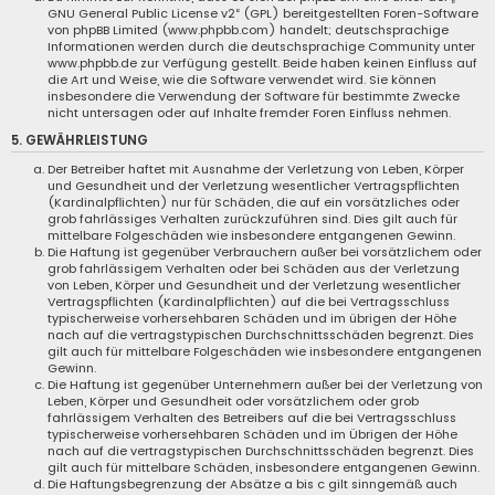
GNU General Public License v2
“ (GPL) bereitgestellten Foren-Software
von phpBB Limited (
www.phpbb.com
) handelt; deutschsprachige
Informationen werden durch die deutschsprachige Community unter
www.phpbb.de
zur Verfügung gestellt. Beide haben keinen Einfluss auf
die Art und Weise, wie die Software verwendet wird. Sie können
insbesondere die Verwendung der Software für bestimmte Zwecke
nicht untersagen oder auf Inhalte fremder Foren Einfluss nehmen.
5. GEWÄHRLEISTUNG
Der Betreiber haftet mit Ausnahme der Verletzung von Leben, Körper
und Gesundheit und der Verletzung wesentlicher Vertragspflichten
(Kardinalpflichten) nur für Schäden, die auf ein vorsätzliches oder
grob fahrlässiges Verhalten zurückzuführen sind. Dies gilt auch für
mittelbare Folgeschäden wie insbesondere entgangenen Gewinn.
Die Haftung ist gegenüber Verbrauchern außer bei vorsätzlichem oder
grob fahrlässigem Verhalten oder bei Schäden aus der Verletzung
von Leben, Körper und Gesundheit und der Verletzung wesentlicher
Vertragspflichten (Kardinalpflichten) auf die bei Vertragsschluss
typischerweise vorhersehbaren Schäden und im übrigen der Höhe
nach auf die vertragstypischen Durchschnittsschäden begrenzt. Dies
gilt auch für mittelbare Folgeschäden wie insbesondere entgangenen
Gewinn.
Die Haftung ist gegenüber Unternehmern außer bei der Verletzung von
Leben, Körper und Gesundheit oder vorsätzlichem oder grob
fahrlässigem Verhalten des Betreibers auf die bei Vertragsschluss
typischerweise vorhersehbaren Schäden und im Übrigen der Höhe
nach auf die vertragstypischen Durchschnittsschäden begrenzt. Dies
gilt auch für mittelbare Schäden, insbesondere entgangenen Gewinn.
Die Haftungsbegrenzung der Absätze a bis c gilt sinngemäß auch