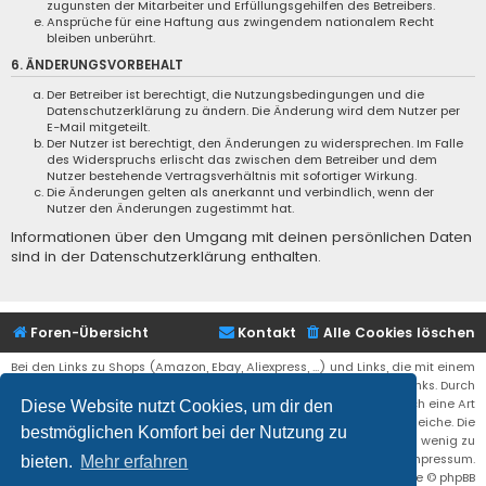
zugunsten der Mitarbeiter und Erfüllungsgehilfen des Betreibers.
Ansprüche für eine Haftung aus zwingendem nationalem Recht
bleiben unberührt.
6. ÄNDERUNGSVORBEHALT
Der Betreiber ist berechtigt, die Nutzungsbedingungen und die
Datenschutzerklärung zu ändern. Die Änderung wird dem Nutzer per
E-Mail mitgeteilt.
Der Nutzer ist berechtigt, den Änderungen zu widersprechen. Im Falle
des Widerspruchs erlischt das zwischen dem Betreiber und dem
Nutzer bestehende Vertragsverhältnis mit sofortiger Wirkung.
Die Änderungen gelten als anerkannt und verbindlich, wenn der
Nutzer den Änderungen zugestimmt hat.
Informationen über den Umgang mit deinen persönlichen Daten
sind in der Datenschutzerklärung enthalten.
Foren-Übersicht
Kontakt
Alle Cookies löschen
Bei den Links zu Shops (Amazon, Ebay, Aliexpress, ...) und Links, die mit einem
Stern (*) markiert sind, kann es sich um sogenannte Affiliate Links. Durch
den Kauf eines Produktes über einen Affiliate Link erhälte ich eine Art
Diese Website nutzt Cookies, um dir den
Umsatzbeteiligung gutgeschrieben. Für euch bleibt der Preis der gleiche. Die
bestmöglichen Komfort bei der Nutzung zu
Einnahmen helfen die Hostgebühren für diese Webseite ein wenig zu
reduzieren. Siehe auch das Impressum.
bieten.
Mehr erfahren
Flat Style by
Ian Bradley
• Powered by
phpBB
® Forum Software © phpBB