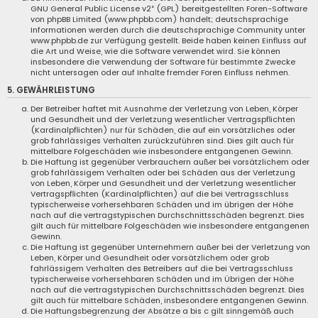
GNU General Public License v2
“ (GPL) bereitgestellten Foren-Software
von phpBB Limited (
www.phpbb.com
) handelt; deutschsprachige
Informationen werden durch die deutschsprachige Community unter
www.phpbb.de
zur Verfügung gestellt. Beide haben keinen Einfluss auf
die Art und Weise, wie die Software verwendet wird. Sie können
insbesondere die Verwendung der Software für bestimmte Zwecke
nicht untersagen oder auf Inhalte fremder Foren Einfluss nehmen.
5. GEWÄHRLEISTUNG
Der Betreiber haftet mit Ausnahme der Verletzung von Leben, Körper
und Gesundheit und der Verletzung wesentlicher Vertragspflichten
(Kardinalpflichten) nur für Schäden, die auf ein vorsätzliches oder
grob fahrlässiges Verhalten zurückzuführen sind. Dies gilt auch für
mittelbare Folgeschäden wie insbesondere entgangenen Gewinn.
Die Haftung ist gegenüber Verbrauchern außer bei vorsätzlichem oder
grob fahrlässigem Verhalten oder bei Schäden aus der Verletzung
von Leben, Körper und Gesundheit und der Verletzung wesentlicher
Vertragspflichten (Kardinalpflichten) auf die bei Vertragsschluss
typischerweise vorhersehbaren Schäden und im übrigen der Höhe
nach auf die vertragstypischen Durchschnittsschäden begrenzt. Dies
gilt auch für mittelbare Folgeschäden wie insbesondere entgangenen
Gewinn.
Die Haftung ist gegenüber Unternehmern außer bei der Verletzung von
Leben, Körper und Gesundheit oder vorsätzlichem oder grob
fahrlässigem Verhalten des Betreibers auf die bei Vertragsschluss
typischerweise vorhersehbaren Schäden und im Übrigen der Höhe
nach auf die vertragstypischen Durchschnittsschäden begrenzt. Dies
gilt auch für mittelbare Schäden, insbesondere entgangenen Gewinn.
Die Haftungsbegrenzung der Absätze a bis c gilt sinngemäß auch