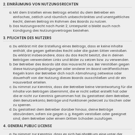
2. EINRÄUMUNG VON NUTZUNGSRECHTEN
Mit dem Erstellen eines Beitrags erteilst du dem Betreiber ein
einfaches, zeitlich und räumlich unbeschränktes und unentgeltliches
Recht, deinen Beitrag im Rahmen des Boards zu nutzen.
Das Nutzungsrecht nach Punkt 2, Unterpunkt a bleibt auch nach
Kündigung des Nutzungsvertrages bestehen.
3. PFLICHTEN DES NUTZERS
Du erklärst mit der Erstellung eines Beitrags, dass er keine Inhalte
enthält, die gegen geltendes Recht oder die guten Sitten verstoßen.
Du erklärst insbesondere, dass du das Recht besitzt, die in deinen
Beiträgen verwendeten Links und Bilder zu setzen bzw. zu verwenden.
Der Betreiber des Boards übt das Hausrecht aus. Bei Verstößen gegen
diese Nutzungsbedingungen oder anderer im Board veröffentlichten
Regeln kann der Betreiber dich nach Abmahnung zeitweise oder
dauerhaft von der Nutzung dieses Boards ausschließen und dir ein
Hausverbot erteilen.
Du nimmst zur Kenntnis, dass der Betreiber keine Verantwortung für die
Inhalte von Beiträgen übernimmt, die er nicht selbst erstellt hat oder
die er nicht zur Kenntnis genommen hat. Du gestattest dem Betreiber,
dein Benutzerkonto, Beiträge und Funktionen jederzeit zu löschen oder
zu sperren.
Du gestattest dem Betreiber darüber hinaus, deine Beiträge
abzuändern, sofern sie gegen o. g. Regeln verstoßen oder geeignet
sind, dem Betreiber oder einem Dritten Schaden zuzufügen.
4. GENERAL PUBLIC LICENSE
Du nimmst zur Kenntnis, dass es sich bei phpBB um eine unter der „