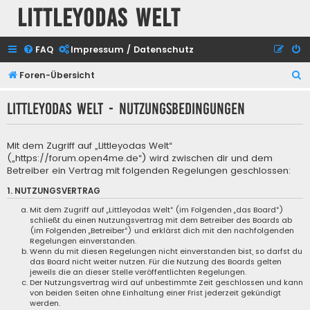
Littleyodas Welt
FAQ
Impressum / Datenschutz
S
Foren-Übersicht
u
Littleyodas Welt - Nutzungsbedingungen
c
h
Mit dem Zugriff auf „Littleyodas Welt“
e
(„https://forum.open4me.de“) wird zwischen dir und dem
Betreiber ein Vertrag mit folgenden Regelungen geschlossen:
1. NUTZUNGSVERTRAG
Mit dem Zugriff auf „Littleyodas Welt“ (im Folgenden „das Board“)
schließt du einen Nutzungsvertrag mit dem Betreiber des Boards ab
(im Folgenden „Betreiber“) und erklärst dich mit den nachfolgenden
Regelungen einverstanden.
Wenn du mit diesen Regelungen nicht einverstanden bist, so darfst du
das Board nicht weiter nutzen. Für die Nutzung des Boards gelten
jeweils die an dieser Stelle veröffentlichten Regelungen.
Der Nutzungsvertrag wird auf unbestimmte Zeit geschlossen und kann
von beiden Seiten ohne Einhaltung einer Frist jederzeit gekündigt
werden.