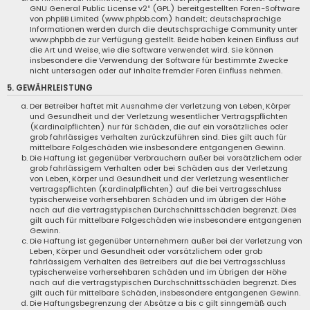
GNU General Public License v2
“ (GPL) bereitgestellten Foren-Software
von phpBB Limited (
www.phpbb.com
) handelt; deutschsprachige
Informationen werden durch die deutschsprachige Community unter
www.phpbb.de
zur Verfügung gestellt. Beide haben keinen Einfluss auf
die Art und Weise, wie die Software verwendet wird. Sie können
insbesondere die Verwendung der Software für bestimmte Zwecke
nicht untersagen oder auf Inhalte fremder Foren Einfluss nehmen.
5. GEWÄHRLEISTUNG
Der Betreiber haftet mit Ausnahme der Verletzung von Leben, Körper
und Gesundheit und der Verletzung wesentlicher Vertragspflichten
(Kardinalpflichten) nur für Schäden, die auf ein vorsätzliches oder
grob fahrlässiges Verhalten zurückzuführen sind. Dies gilt auch für
mittelbare Folgeschäden wie insbesondere entgangenen Gewinn.
Die Haftung ist gegenüber Verbrauchern außer bei vorsätzlichem oder
grob fahrlässigem Verhalten oder bei Schäden aus der Verletzung
von Leben, Körper und Gesundheit und der Verletzung wesentlicher
Vertragspflichten (Kardinalpflichten) auf die bei Vertragsschluss
typischerweise vorhersehbaren Schäden und im übrigen der Höhe
nach auf die vertragstypischen Durchschnittsschäden begrenzt. Dies
gilt auch für mittelbare Folgeschäden wie insbesondere entgangenen
Gewinn.
Die Haftung ist gegenüber Unternehmern außer bei der Verletzung von
Leben, Körper und Gesundheit oder vorsätzlichem oder grob
fahrlässigem Verhalten des Betreibers auf die bei Vertragsschluss
typischerweise vorhersehbaren Schäden und im Übrigen der Höhe
nach auf die vertragstypischen Durchschnittsschäden begrenzt. Dies
gilt auch für mittelbare Schäden, insbesondere entgangenen Gewinn.
Die Haftungsbegrenzung der Absätze a bis c gilt sinngemäß auch