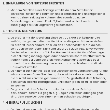
2. EINRÄUMUNG VON NUTZUNGSRECHTEN
Mit dem Erstellen eines Beitrags erteilst du dem Betreiber ein
einfaches, zeitlich und räumlich unbeschränktes und unentgeltliches
Recht, deinen Beitrag im Rahmen des Boards zu nutzen.
Das Nutzungsrecht nach Punkt 2, Unterpunkt a bleibt auch nach
Kündigung des Nutzungsvertrages bestehen.
3. PFLICHTEN DES NUTZERS
Du erklärst mit der Erstellung eines Beitrags, dass er keine Inhalte
enthält, die gegen geltendes Recht oder die guten Sitten verstoßen.
Du erklärst insbesondere, dass du das Recht besitzt, die in deinen
Beiträgen verwendeten Links und Bilder zu setzen bzw. zu verwenden.
Der Betreiber des Boards übt das Hausrecht aus. Bei Verstößen gegen
diese Nutzungsbedingungen oder anderer im Board veröffentlichten
Regeln kann der Betreiber dich nach Abmahnung zeitweise oder
dauerhaft von der Nutzung dieses Boards ausschließen und dir ein
Hausverbot erteilen.
Du nimmst zur Kenntnis, dass der Betreiber keine Verantwortung für die
Inhalte von Beiträgen übernimmt, die er nicht selbst erstellt hat oder
die er nicht zur Kenntnis genommen hat. Du gestattest dem Betreiber,
dein Benutzerkonto, Beiträge und Funktionen jederzeit zu löschen oder
zu sperren.
Du gestattest dem Betreiber darüber hinaus, deine Beiträge
abzuändern, sofern sie gegen o. g. Regeln verstoßen oder geeignet
sind, dem Betreiber oder einem Dritten Schaden zuzufügen.
4. GENERAL PUBLIC LICENSE
Du nimmst zur Kenntnis, dass es sich bei phpBB um eine unter der „