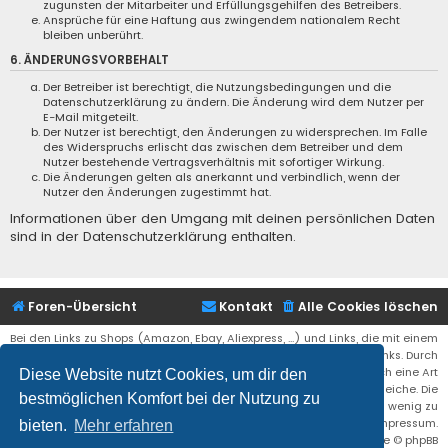
zugunsten der Mitarbeiter und Erfüllungsgehilfen des Betreibers.
Ansprüche für eine Haftung aus zwingendem nationalem Recht
bleiben unberührt.
6. ÄNDERUNGSVORBEHALT
Der Betreiber ist berechtigt, die Nutzungsbedingungen und die
Datenschutzerklärung zu ändern. Die Änderung wird dem Nutzer per
E-Mail mitgeteilt.
Der Nutzer ist berechtigt, den Änderungen zu widersprechen. Im Falle
des Widerspruchs erlischt das zwischen dem Betreiber und dem
Nutzer bestehende Vertragsverhältnis mit sofortiger Wirkung.
Die Änderungen gelten als anerkannt und verbindlich, wenn der
Nutzer den Änderungen zugestimmt hat.
Informationen über den Umgang mit deinen persönlichen Daten
sind in der Datenschutzerklärung enthalten.
Foren-Übersicht
Kontakt
Alle Cookies löschen
Bei den Links zu Shops (Amazon, Ebay, Aliexpress, ...) und Links, die mit einem
Stern (*) markiert sind, kann es sich um sogenannte Affiliate Links. Durch
den Kauf eines Produktes über einen Affiliate Link erhälte ich eine Art
Diese Website nutzt Cookies, um dir den
Umsatzbeteiligung gutgeschrieben. Für euch bleibt der Preis der gleiche. Die
bestmöglichen Komfort bei der Nutzung zu
Einnahmen helfen die Hostgebühren für diese Webseite ein wenig zu
reduzieren. Siehe auch das Impressum.
bieten.
Mehr erfahren
Flat Style by
Ian Bradley
• Powered by
phpBB
® Forum Software © phpBB