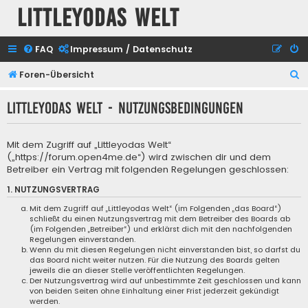
Littleyodas Welt
FAQ
Impressum / Datenschutz
S
Foren-Übersicht
u
Littleyodas Welt - Nutzungsbedingungen
c
h
Mit dem Zugriff auf „Littleyodas Welt“
e
(„https://forum.open4me.de“) wird zwischen dir und dem
Betreiber ein Vertrag mit folgenden Regelungen geschlossen:
1. NUTZUNGSVERTRAG
Mit dem Zugriff auf „Littleyodas Welt“ (im Folgenden „das Board“)
schließt du einen Nutzungsvertrag mit dem Betreiber des Boards ab
(im Folgenden „Betreiber“) und erklärst dich mit den nachfolgenden
Regelungen einverstanden.
Wenn du mit diesen Regelungen nicht einverstanden bist, so darfst du
das Board nicht weiter nutzen. Für die Nutzung des Boards gelten
jeweils die an dieser Stelle veröffentlichten Regelungen.
Der Nutzungsvertrag wird auf unbestimmte Zeit geschlossen und kann
von beiden Seiten ohne Einhaltung einer Frist jederzeit gekündigt
werden.