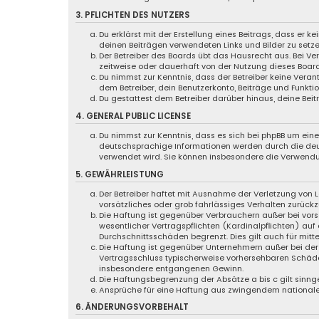
3. PFLICHTEN DES NUTZERS
Du erklärst mit der Erstellung eines Beitrags, dass er k
deinen Beiträgen verwendeten Links und Bilder zu setz
Der Betreiber des Boards übt das Hausrecht aus. Bei 
zeitweise oder dauerhaft von der Nutzung dieses Board
Du nimmst zur Kenntnis, dass der Betreiber keine Verant
dem Betreiber, dein Benutzerkonto, Beiträge und Funktio
Du gestattest dem Betreiber darüber hinaus, deine Bei
4. GENERAL PUBLIC LICENSE
Du nimmst zur Kenntnis, dass es sich bei phpBB um eine 
deutschsprachige Informationen werden durch die d
verwendet wird. Sie können insbesondere die Verwendu
5. GEWÄHRLEISTUNG
Der Betreiber haftet mit Ausnahme der Verletzung von L
vorsätzliches oder grob fahrlässiges Verhalten zurück
Die Haftung ist gegenüber Verbrauchern außer bei vor
wesentlicher Vertragspflichten (Kardinalpflichten) au
Durchschnittsschäden begrenzt. Dies gilt auch für mi
Die Haftung ist gegenüber Unternehmern außer bei der 
Vertragsschluss typischerweise vorhersehbaren Schäde
insbesondere entgangenen Gewinn.
Die Haftungsbegrenzung der Absätze a bis c gilt sinng
Ansprüche für eine Haftung aus zwingendem nationale
6. ÄNDERUNGSVORBEHALT