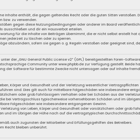
eine Inhalte enthält, die gegen geltendes Recht oder die guten Sitten verstoßen. D
en bzw. zu verwenden.
Verstößen gegen diese Nutzungsbedingungen oder anderer im Board veröffentli
s ausschließen und dir ein Hausverbot erteilen.
wortung für die Inhalte von Beiträgen übernimmt, die er nicht selbst erstellt hat
nen jederzeit zu löschen oder zu sperren.
träge abzuändern, sofern sie gegen o. g. Regeln verstoßen oder geeignet sind, 
unter der „
GNU General Public License v2
“ (GPL) bereitgestellten Foren-Softwar
eutschsprachige Community unter
www.phpbb.de
zur Verfügung gestellt. Beide ha
ng der Software für bestimmte Zwecke nicht untersagen oder auf Inhalte fremde
eben, Körper und Gesundheit und der Verletzung wesentlicher Vertragspflichten (
zuführen sind. Dies gilt auch für mittelbare Folgeschäden wie insbesondere ent
sätzlichem oder grob fahrlässigem Verhalten oder bei Schäden aus der Verletzu
f die bei Vertragsschluss typischerweise vorhersehbaren Schäden und im übrige
ttelbare Folgeschäden wie insbesondere entgangenen Gewinn.
Verletzung von Leben, Körper und Gesundheit oder vorsätzlichem oder grob fahr
n und im Übrigen der Höhe nach auf die vertragstypischen Durchschnittsschäden
emäß auch zugunsten der Mitarbeiter und Erfüllungsgehilfen des Betreibers.
m Recht bleiben unberührt.