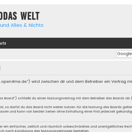
yodas Welt
und Alles & Nichts
utz
n
orum.open4me.de“) wird zwischen dir und dem Betreiber ein Vertrag 
das Board“) schließt du einen Nutzungsvertrag mit dem Betreiber des Boards ab (
, so darfst du das Board nicht weiter nutzen. Für die Nutzung des Boards gelten 
ssen und kann von beiden Seiten ohne Einhaltung einer Frist jederzeit gekündig
iber ein einfaches, zeitlich und räumlich unbeschränktes und unentgeltliches Re
auch nach Kündigung des Nutzungsvertrages bestehen.