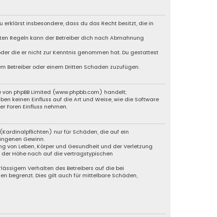
u erklärst insbesondere, dass du das Recht besitzt, die in
chten Regeln kann der Betreiber dich nach Abmahnung
 oder die er nicht zur Kenntnis genommen hat. Du gestattest
dem Betreiber oder einem Dritten Schaden zuzufügen.
e von phpBB Limited (
www.phpbb.com
) handelt;
ben keinen Einfluss auf die Art und Weise, wie die Software
r Foren Einfluss nehmen.
Kardinalpflichten) nur für Schäden, die auf ein
gangenen Gewinn.
ng von Leben, Körper und Gesundheit und der Verletzung
n der Höhe nach auf die vertragstypischen
lässigem Verhalten des Betreibers auf die bei
 begrenzt. Dies gilt auch für mittelbare Schäden,