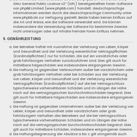
GNU General Public License v2
“ (GPL) bereitgestellten Foren-Software
von phpBB Limited (
www.phpbb.com
) handelt; deutschsprachige
Informationen werden durch die deutschsprachige Community unter
www.phpbb.de
zur Verfügung gestellt. Beide haben keinen Einfluss auf
die Art und Weise, wie die Software verwendet wird. Sie können
insbesondere die Verwendung der Software für bestimmte Zwecke
nicht untersagen oder auf Inhalte fremder Foren Einfluss nehmen.
5. GEWÄHRLEISTUNG
Der Betreiber haftet mit Ausnahme der Verletzung von Leben, Körper
und Gesundheit und der Verletzung wesentlicher Vertragspflichten
(Kardinalpflichten) nur für Schäden, die auf ein vorsätzliches oder
grob fahrlässiges Verhalten zurückzuführen sind. Dies gilt auch für
mittelbare Folgeschäden wie insbesondere entgangenen Gewinn.
Die Haftung ist gegenüber Verbrauchern außer bei vorsätzlichem oder
grob fahrlässigem Verhalten oder bei Schäden aus der Verletzung
von Leben, Körper und Gesundheit und der Verletzung wesentlicher
Vertragspflichten (Kardinalpflichten) auf die bei Vertragsschluss
typischerweise vorhersehbaren Schäden und im übrigen der Höhe
nach auf die vertragstypischen Durchschnittsschäden begrenzt. Dies
gilt auch für mittelbare Folgeschäden wie insbesondere entgangenen
Gewinn.
Die Haftung ist gegenüber Unternehmern außer bei der Verletzung von
Leben, Körper und Gesundheit oder vorsätzlichem oder grob
fahrlässigem Verhalten des Betreibers auf die bei Vertragsschluss
typischerweise vorhersehbaren Schäden und im Übrigen der Höhe
nach auf die vertragstypischen Durchschnittsschäden begrenzt. Dies
gilt auch für mittelbare Schäden, insbesondere entgangenen Gewinn.
Die Haftungsbegrenzung der Absätze a bis c gilt sinngemäß auch