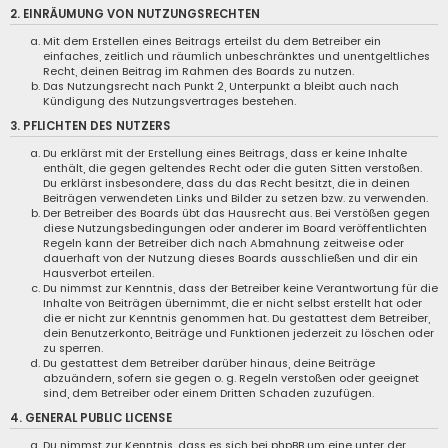
2. EINRÄUMUNG VON NUTZUNGSRECHTEN
Mit dem Erstellen eines Beitrags erteilst du dem Betreiber ein
einfaches, zeitlich und räumlich unbeschränktes und unentgeltliches
Recht, deinen Beitrag im Rahmen des Boards zu nutzen.
Das Nutzungsrecht nach Punkt 2, Unterpunkt a bleibt auch nach
Kündigung des Nutzungsvertrages bestehen.
3. PFLICHTEN DES NUTZERS
Du erklärst mit der Erstellung eines Beitrags, dass er keine Inhalte
enthält, die gegen geltendes Recht oder die guten Sitten verstoßen.
Du erklärst insbesondere, dass du das Recht besitzt, die in deinen
Beiträgen verwendeten Links und Bilder zu setzen bzw. zu verwenden.
Der Betreiber des Boards übt das Hausrecht aus. Bei Verstößen gegen
diese Nutzungsbedingungen oder anderer im Board veröffentlichten
Regeln kann der Betreiber dich nach Abmahnung zeitweise oder
dauerhaft von der Nutzung dieses Boards ausschließen und dir ein
Hausverbot erteilen.
Du nimmst zur Kenntnis, dass der Betreiber keine Verantwortung für die
Inhalte von Beiträgen übernimmt, die er nicht selbst erstellt hat oder
die er nicht zur Kenntnis genommen hat. Du gestattest dem Betreiber,
dein Benutzerkonto, Beiträge und Funktionen jederzeit zu löschen oder
zu sperren.
Du gestattest dem Betreiber darüber hinaus, deine Beiträge
abzuändern, sofern sie gegen o. g. Regeln verstoßen oder geeignet
sind, dem Betreiber oder einem Dritten Schaden zuzufügen.
4. GENERAL PUBLIC LICENSE
Du nimmst zur Kenntnis, dass es sich bei phpBB um eine unter der „