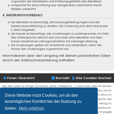
zugunsten der Mitarbeiter und Erfüllungsgehilfen des Betreibers.
Ansprüche für eine Haftung aus zwingendem nationalem Recht
bleiben unberührt.
6. ÄNDERUNGSVORBEHALT
Der Betreiber ist berechtigt, die Nutzungsbedingungen und die
Datenschutzerklärung zu ändern. Die Änderung wird dem Nutzer per
E-Mail mitgeteilt.
Der Nutzer ist berechtigt, den Änderungen zu widersprechen. Im Falle
des Widerspruchs erlischt das zwischen dem Betreiber und dem
Nutzer bestehende Vertragsverhältnis mit sofortiger Wirkung.
Die Änderungen gelten als anerkannt und verbindlich, wenn der
Nutzer den Änderungen zugestimmt hat.
Informationen über den Umgang mit deinen persönlichen Daten
sind in der Datenschutzerklärung enthalten.
Foren-Übersicht
Kontakt
Alle Cookies löschen
Bei den Links zu Shops (Amazon, Ebay, Aliexpress, ...) und Links, die mit einem
Stern (*) markiert sind, kann es sich um sogenannte Affiliate Links. Durch
den Kauf eines Produktes über einen Affiliate Link erhälte ich eine Art
Diese Website nutzt Cookies, um dir den
Umsatzbeteiligung gutgeschrieben. Für euch bleibt der Preis der gleiche. Die
bestmöglichen Komfort bei der Nutzung zu
Einnahmen helfen die Hostgebühren für diese Webseite ein wenig zu
reduzieren. Siehe auch das Impressum.
bieten.
Mehr erfahren
Flat Style by
Ian Bradley
• Powered by
phpBB
® Forum Software © phpBB