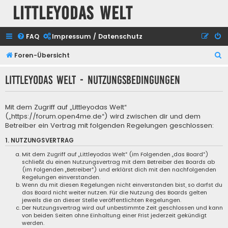
Littleyodas Welt
FAQ
Impressum / Datenschutz
S
Foren-Übersicht
u
Littleyodas Welt - Nutzungsbedingungen
c
h
Mit dem Zugriff auf „Littleyodas Welt“
e
(„https://forum.open4me.de“) wird zwischen dir und dem
Betreiber ein Vertrag mit folgenden Regelungen geschlossen:
1. NUTZUNGSVERTRAG
Mit dem Zugriff auf „Littleyodas Welt“ (im Folgenden „das Board“)
schließt du einen Nutzungsvertrag mit dem Betreiber des Boards ab
(im Folgenden „Betreiber“) und erklärst dich mit den nachfolgenden
Regelungen einverstanden.
Wenn du mit diesen Regelungen nicht einverstanden bist, so darfst du
das Board nicht weiter nutzen. Für die Nutzung des Boards gelten
jeweils die an dieser Stelle veröffentlichten Regelungen.
Der Nutzungsvertrag wird auf unbestimmte Zeit geschlossen und kann
von beiden Seiten ohne Einhaltung einer Frist jederzeit gekündigt
werden.